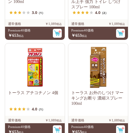
ン 100ml
ル上手 強力 トイレ しつけ
スプレー 100ml
3.0
4.0
（1）
（2）
通常価格
￥1,089
通常価格
￥1,089
Premium40価格
Premium40価格
￥653
￥653
トーラス アチコチノン 4個
トーラス お外のしつけ マー
キングお断り 濃縮スプレー
100ml
4.0
（1）
通常価格
￥1,089
通常価格
￥1,089
Premium40価格
Premium40価格
￥653
￥653