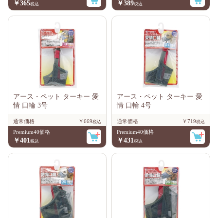
￥365
￥389
アース・ペット ターキー 愛
アース・ペット ターキー 愛
情 口輪 3号
情 口輪 4号
通常価格
￥669
通常価格
￥719
Premium40価格
Premium40価格
￥401
￥431