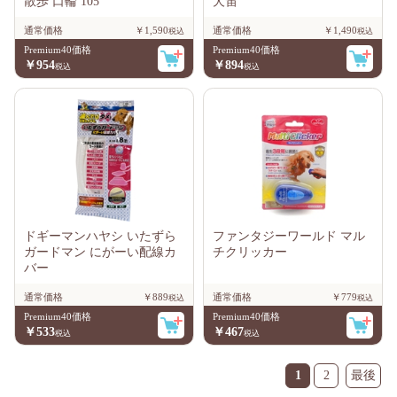
散歩 口輪 105
犬笛
通常価格
￥1,590
通常価格
￥1,490
Premium40価格
Premium40価格
￥954
￥894
ドギーマンハヤシ いたずら
ファンタジーワールド マル
ガードマン にがーい配線カ
チクリッカー
バー
通常価格
￥889
通常価格
￥779
Premium40価格
Premium40価格
￥533
￥467
1
2