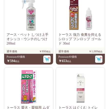
アース・ペット しつけ上手
トーラス 強力 食糞を抑える
オシッコ・ウンチのしつけ
シロップ フンロップ ゴール
200ml
ド 30ml
通常価格
￥990
通常価格
￥1,089
Premium40価格
Premium40価格
￥594
￥653
トーラス 愛犬・愛猫用 ムダ
トーラス はぐくむ トイレ