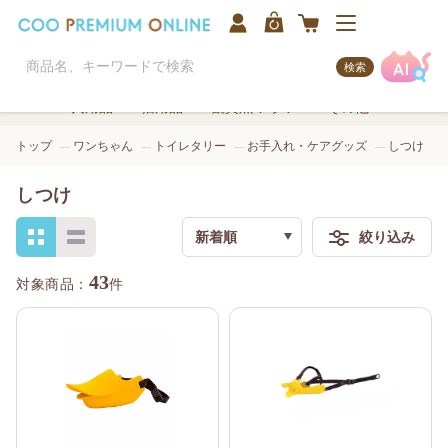
検索
犬用品
猫用品
観賞魚/アクア
その他
トップ
ワンちゃん
トイレタリー
お手入れ・ケアグッズ
しつけ
しつけ
新着順
絞り込み
検索
43
件