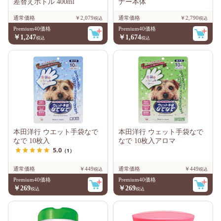
差替えボトル 400ml
ナー本体
通常価格
￥2,079
通常価格
￥2,790
Premium40価格
Premium40価格
￥1,247
￥1,674
本田洋行 ウエット手袋なで
本田洋行 ウェット手袋なで
なで 10枚入
なで 10枚入アロマ
5.0
（1）
通常価格
￥449
通常価格
￥449
Premium40価格
Premium40価格
￥269
￥269