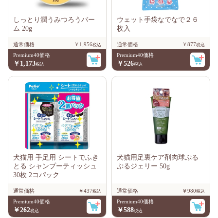
しっとり潤うみつろうバー
ウェット手袋なでなで２６
ム 20g
枚入
通常価格
￥1,956
通常価格
￥877
Premium40価格
Premium40価格
￥1,173
￥526
犬猫用 手足用 シートでふき
犬猫用足裏ケア剤肉球ぷる
とる シャンプーティッシュ
ぷるジェリー 50g
30枚 2コパック
通常価格
￥437
通常価格
￥980
Premium40価格
Premium40価格
￥262
￥588