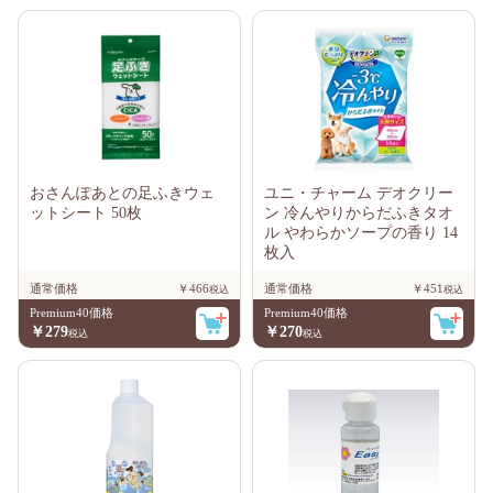
おさんぽあとの足ふきウェ
ユニ・チャーム デオクリー
ットシート 50枚
ン 冷んやりからだふきタオ
ル やわらかソープの香り 14
枚入
通常価格
￥466
通常価格
￥451
Premium40価格
Premium40価格
￥279
￥270