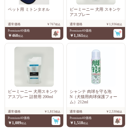
ペット用 ミトンタオル
ビーミーニー 犬用 スキンケ
アスプレー
通常価格
￥767
通常価格
￥1,936
Premium40価格
Premium40価格
￥460
￥1,161
ビーミーニー 犬用スキンケ
シャンテ 肉球を守る泡
アスプレー 詰替用 200ml
N（犬猫用肉球保護フォー
ム）212ml
通常価格
￥1,815
通常価格
￥2,530
Premium40価格
Premium40価格
￥1,089
￥1,518