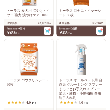
トーラス 愛犬用 涙やけ・イ
トーラス 目ヤニ・イヤーシ
ヤー 強力 涙やけケア 50ml
ート 30枚
通常価格
￥1,089
通常価格
￥559
Premium40価格
Premium40価格
￥653
￥335
トーラス パウクリンシート
トーラス オールペット用 自
30枚
然派 グルーミング スプレー
まるごとお手入れスプレー
愛犬・愛猫・小動物用 多用
途手入れ剤
4.0
4.0
（1）
（1）