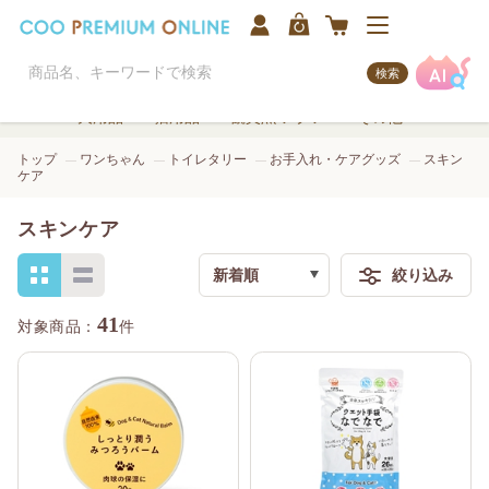
検索
犬用品
猫用品
観賞魚/アクア
その他
トップ
ワンちゃん
トイレタリー
お手入れ・ケアグッズ
スキン
ケア
スキンケア
新着順
絞り込み
検索
41
件