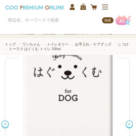
検索
犬用品
猫用品
観賞魚/アクア
その他
トップ
ワンちゃん
トイレタリー
お手入れ・ケアグッズ
しつけ
トーラス はぐくむ トイレ 100ml