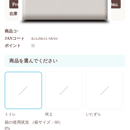
Premium40価格
￥774
?
在庫
ご注文できます
商品コード
4512063170010
JANコード
4512063170010
ポイント
11
商品を選んでください
トイレ
吠え
いたずら
箱の使用状況
（箱サイズ：60）
0%