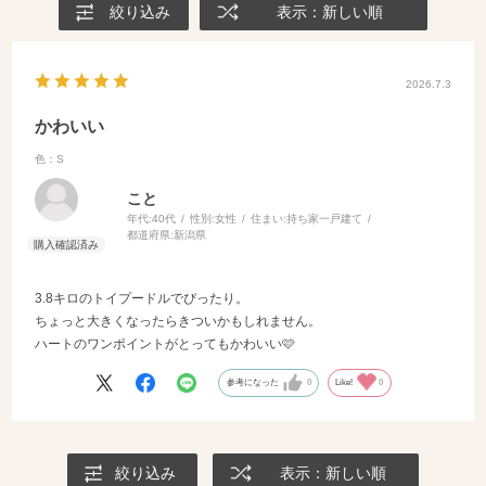
絞り込み
表示：新しい順
2026.7.3
かわいい
色：S
こと
年代:
40代
性別:
女性
住まい:
持ち家一戸建て
都道府県:
新潟県
3.8キロのトイプードルでぴったり。
ちょっと大きくなったらきついかもしれません。
ハートのワンポイントがとってもかわいい🩷
参考になった
0
Like!
0
絞り込み
表示：新しい順