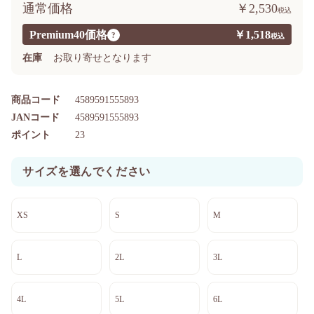
通常価格
￥2,530
Premium40価格
￥1,518
?
在庫
お取り寄せとなります
商品コード
4589591555893
JANコード
4589591555893
ポイント
23
サイズを選んでください
XS
S
M
L
2L
3L
4L
5L
6L