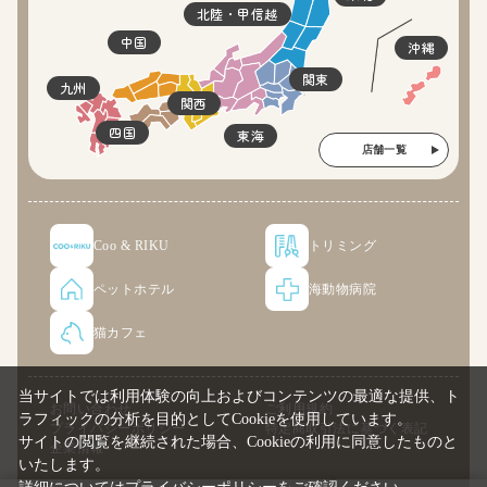
北陸・甲信越
中国
沖縄
関東
九州
関西
四国
東海
店舗一覧
Coo & RIKU
トリミング
ペットホテル
海動物病院
猫カフェ
当サイトでは利用体験の向上およびコンテンツの最適な提供、ト
お問い合わせ
ご利用規約
ラフィックの分析を目的としてCookieを使用しています。
プライバシーポリシー
特定商取引法に基づく表記
サイトの閲覧を継続された場合、Cookieの利用に同意したものと
企業情報
いたします。