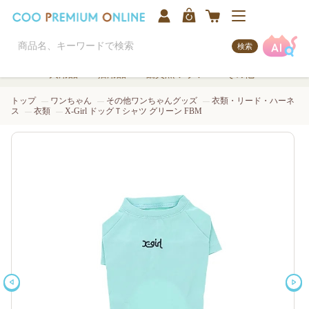
検索
犬用品
猫用品
観賞魚/アクア
その他
トップ
ワンちゃん
その他ワンちゃんグッズ
衣類・リード・ハーネ
ス
衣類
X-Girl ドッグＴシャツ グリーン FBM