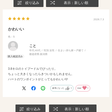
絞り込み
表示：新しい順
2026.7.3
かわいい
色：S
こと
年代:
40代
性別:
女性
住まい:
持ち家一戸建て
都道府県:
新潟県
3.8キロのトイプードルでぴったり。
ちょっと大きくなったらきついかもしれません。
ハートのワンポイントがとってもかわいい🩷
参考になった
0
Like!
0
絞り込み
表示：新しい順