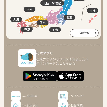
北陸・甲信越
中国
沖縄
関東
九州
関西
四国
東海
店舗一覧
公式アプリ
公式アプリがリリースされました！
ダウンロードはこちらから
Coo & RIKU
トリミング
ペットホテル
海動物病院