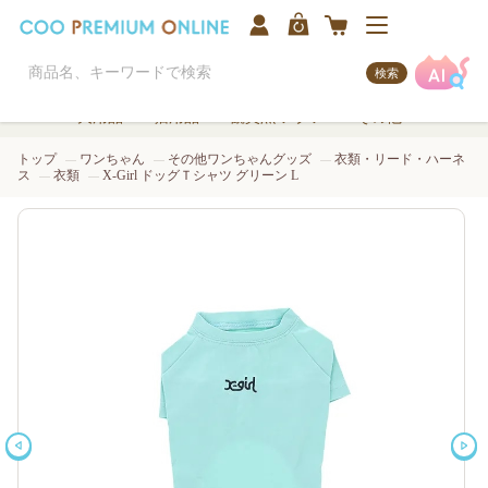
検索
犬用品
猫用品
観賞魚/アクア
その他
トップ
ワンちゃん
その他ワンちゃんグッズ
衣類・リード・ハーネ
ス
衣類
X-Girl ドッグＴシャツ グリーン L