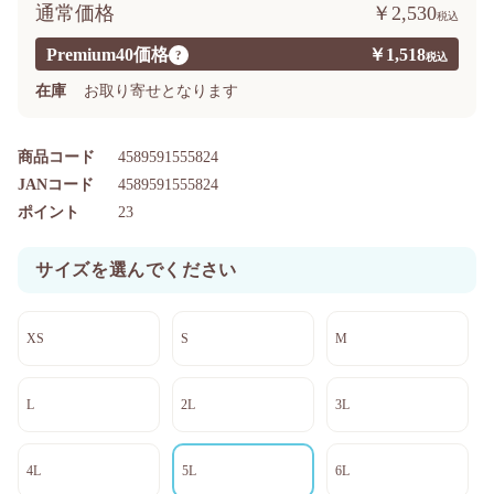
通常価格
￥2,530
Premium40価格
￥1,518
?
在庫
お取り寄せとなります
商品コード
4589591555824
JANコード
4589591555824
ポイント
23
サイズを選んでください
XS
S
M
L
2L
3L
4L
5L
6L