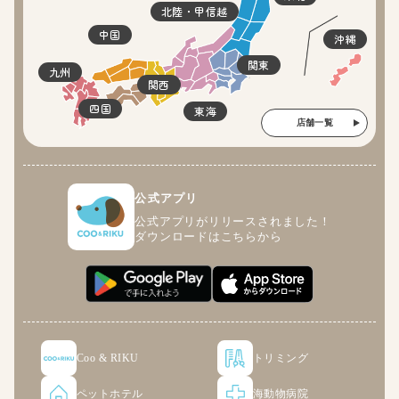
北陸・甲信越
中国
沖縄
関東
九州
関西
四国
東海
店舗一覧
公式アプリ
公式アプリがリリースされました！
ダウンロードはこちらから
Coo & RIKU
トリミング
ペットホテル
海動物病院