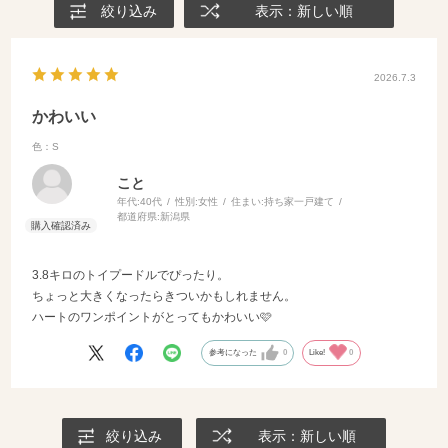
絞り込み
表示：新しい順
2026.7.3
かわいい
色：S
こと
年代:
40代
性別:
女性
住まい:
持ち家一戸建て
都道府県:
新潟県
3.8キロのトイプードルでぴったり。
ちょっと大きくなったらきついかもしれません。
ハートのワンポイントがとってもかわいい🩷
参考になった
0
Like!
0
絞り込み
表示：新しい順