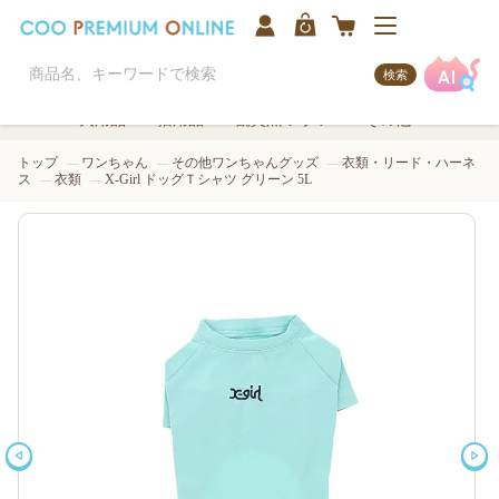
検索
犬用品
猫用品
観賞魚/アクア
その他
トップ
ワンちゃん
その他ワンちゃんグッズ
衣類・リード・ハーネ
ス
衣類
X-Girl ドッグＴシャツ グリーン 5L