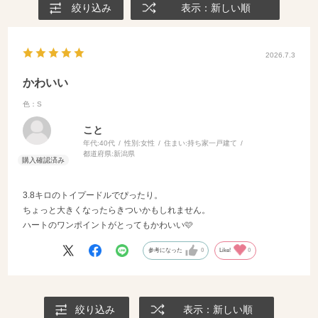
絞り込み
表示：新しい順
2026.7.3
かわいい
色：S
こと
年代:
40代
性別:
女性
住まい:
持ち家一戸建て
都道府県:
新潟県
3.8キロのトイプードルでぴったり。
ちょっと大きくなったらきついかもしれません。
ハートのワンポイントがとってもかわいい🩷
参考になった
0
Like!
0
絞り込み
表示：新しい順