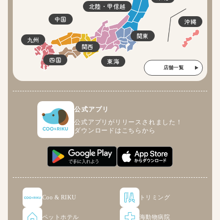
北陸・甲信越
中国
沖縄
関東
九州
関西
四国
東海
店舗一覧
公式アプリ
公式アプリがリリースされました！
ダウンロードはこちらから
Coo & RIKU
トリミング
ペットホテル
海動物病院