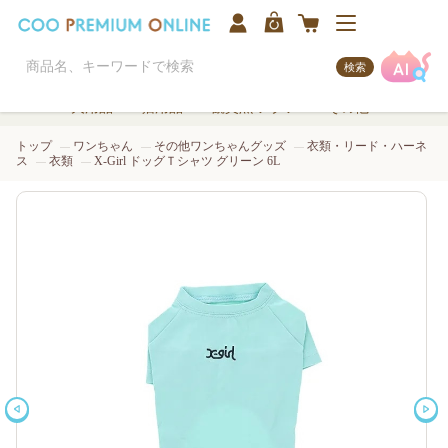
検索
犬用品
猫用品
観賞魚/アクア
その他
トップ
ワンちゃん
その他ワンちゃんグッズ
衣類・リード・ハーネ
ス
衣類
X-Girl ドッグＴシャツ グリーン 6L