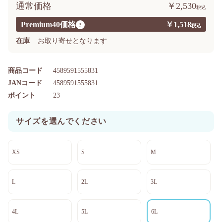
通常価格
￥2,530
Premium40価格
￥1,518
?
在庫
お取り寄せとなります
商品コード
4589591555831
JANコード
4589591555831
ポイント
23
サイズを選んでください
XS
S
M
L
2L
3L
4L
5L
6L