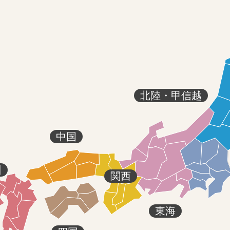
北陸・甲信越
中国
州
関西
東海