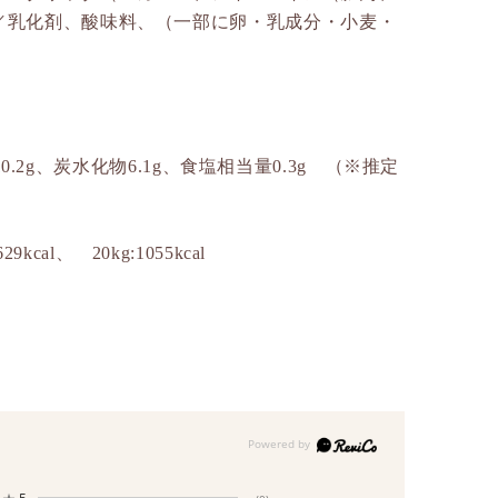
／乳化剤、酸味料、（一部に卵・乳成分・小麦・
10.2g、炭水化物6.1g、食塩相当量0.3g （※推定
9kcal、 20kg:1055kcal