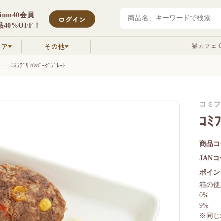
mium40会員
ログイン
40%OFF！
クア
その他
猫カフェ C
ｺﾐﾌﾃﾞﾘ ﾊﾝﾊﾞｰｸﾞﾌﾟﾚｰﾄ
コミフ
ｺﾐ
商品コ
JAN
ポイン
箱の使
0%
9%
※同じ