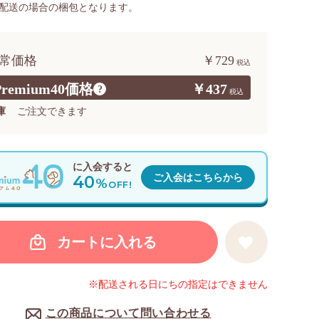
配送の場合の梱包となります。
常価格
￥729
Premium40価格
￥437
?
庫
ご注文できます
に入会すると
40
ご入会はこちらから
%
OFF!
カートに入れる
※配送される日にちの指定はできません
この商品について問い合わせる