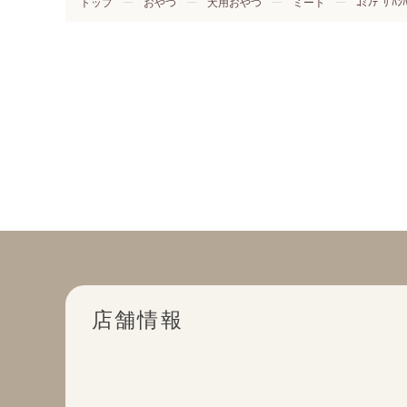
トップ
おやつ
犬用おやつ
ミート
ｺﾐﾌﾃﾞﾘ ﾊﾝ
店舗情報