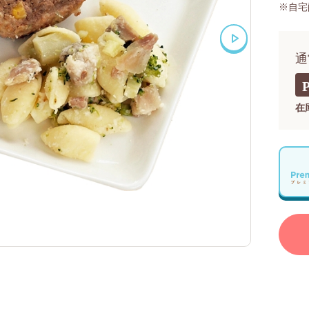
※自宅
通
在