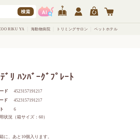
検索
OO RIKU YA
海動物病院
トリミングサロン
ペットホテル
ﾌﾃﾞﾘ ﾊﾝﾊﾞｰｸﾞﾌﾟﾚｰﾄ
ード
4523157191217
コード
4523157191217
ト
6
用状況
（箱サイズ：60）
箱に、あと
10
個入ります。