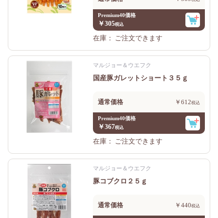
Premium40価格
￥305
在庫：
ご注文できます
マルジョー＆ウエフク
国産豚ガレットショート３５ｇ
通常価格
￥612
Premium40価格
￥367
在庫：
ご注文できます
マルジョー＆ウエフク
豚コブクロ２５ｇ
通常価格
￥440