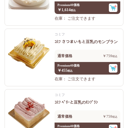
Premium40価格
￥1,614
在庫：
ご注文できます
コミフ
ｺﾐﾌ さつまいもと豆乳のモンブラン
通常価格
￥759
Premium40価格
￥455
在庫：
ご注文できます
コミフ
ｺﾐﾌ ﾍﾞﾘｰと豆乳のﾓﾝﾌﾞﾗﾝ
通常価格
￥759
Premium40価格