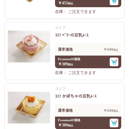
￥455
在庫：
ご注文できます
コミフ
ｺﾐﾌ ﾍﾞﾘｰの豆乳ﾑｰｽ
通常価格
￥649
Premium40価格
￥389
在庫：
ご注文できます
コミフ
ｺﾐﾌ かぼちゃの豆乳ﾑｰｽ
通常価格
￥649
Premium40価格
￥389