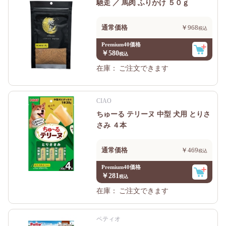
馳走 ／ 馬肉 ふりかけ ５０ｇ
通常価格
￥968
Premium40価格
￥580
在庫：
ご注文できます
CIAO
ちゅーる テリーヌ 中型 犬用 とりさ
さみ ４本
通常価格
￥469
Premium40価格
￥281
在庫：
ご注文できます
ペティオ