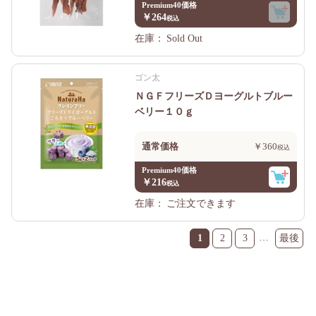
Premium40価格
￥264
在庫：
Sold Out
ゴン太
ＮＧＦフリーズＤヨーグルトブルー
ベリー１０ｇ
通常価格
￥360
Premium40価格
￥216
在庫：
ご注文できます
…
1
2
3