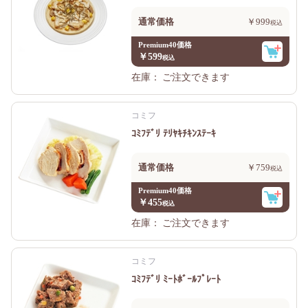
通常価格
￥999
Premium40価格
￥599
在庫：
ご注文できます
コミフ
ｺﾐﾌﾃﾞﾘ ﾃﾘﾔｷﾁｷﾝｽﾃｰｷ
通常価格
￥759
Premium40価格
￥455
在庫：
ご注文できます
コミフ
ｺﾐﾌﾃﾞﾘ ﾐｰﾄﾎﾞｰﾙﾌﾟﾚｰﾄ