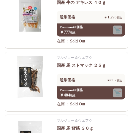
国産 牛の アキレス ４０ｇ
通常価格
￥1,296
Premium40価格
￥777
在庫：
Sold Out
マルジョー＆ウエフク
国産 馬 ストマック ２５ｇ
通常価格
￥807
Premium40価格
￥484
在庫：
Sold Out
マルジョー＆ウエフク
国産 馬 背筋 ３０ｇ