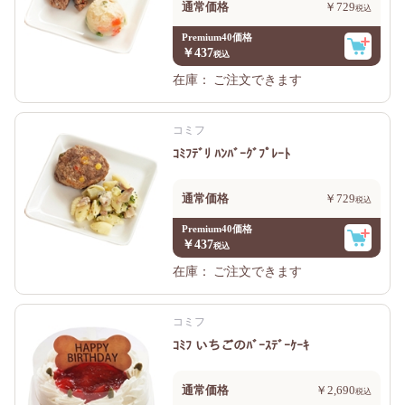
通常価格
￥729
Premium40価格
￥437
在庫：
ご注文できます
コミフ
ｺﾐﾌﾃﾞﾘ ﾊﾝﾊﾞｰｸﾞﾌﾟﾚｰﾄ
通常価格
￥729
Premium40価格
￥437
在庫：
ご注文できます
コミフ
ｺﾐﾌ いちごのﾊﾞｰｽﾃﾞｰｹｰｷ
通常価格
￥2,690