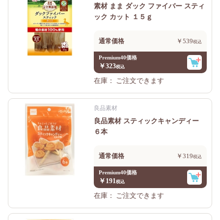
素材 まま ダック ファイバー スティ
ック カット １５ｇ
通常価格
￥539
Premium40価格
￥323
在庫：
ご注文できます
良品素材
良品素材 スティックキャンディー
６本
通常価格
￥319
Premium40価格
￥191
在庫：
ご注文できます