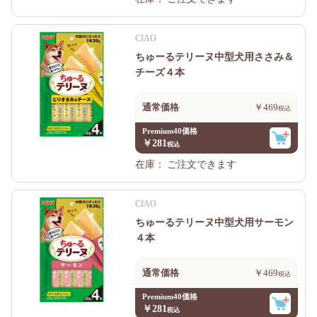
CIAO
ちゅーるテリーヌ中型犬用ささみ＆
チーズ４本
通常価格
￥469
Premium40価格
￥281
在庫：
ご注文できます
CIAO
ちゅーるテリーヌ中型犬用サーモン
４本
通常価格
￥469
Premium40価格
￥281