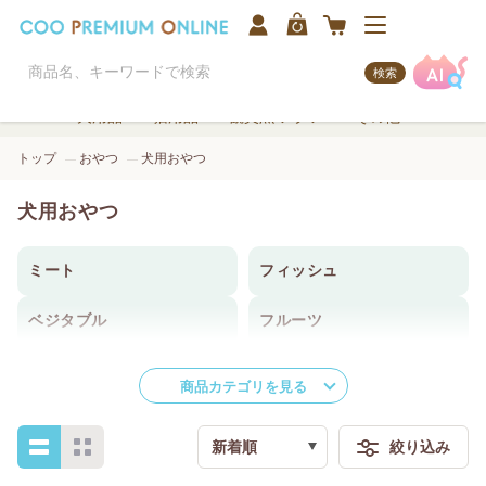
検索
犬用品
猫用品
観賞魚/アクア
その他
トップ
おやつ
犬用おやつ
犬用おやつ
ミート
フィッシュ
ベジタブル
フルーツ
乳製品
機能性トリーツ
商品カテゴリを見る
お菓子
ふりかけ・トッピング
新着順
絞り込み
ガム・ボーン
ジャーキー
検索