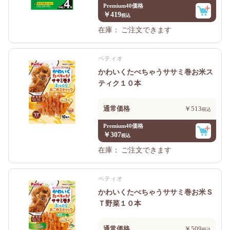
Premium40価格
￥419
在庫：
ご注文できます
ペティオ
かわいくたべちゃうササミ巻お米ス
ティク１０本
通常価格
￥513
Premium40価格
￥307
在庫：
ご注文できます
ペティオ
かわいくたべちゃうササミ巻お米Ｓ
Ｔ野菜１０本
通常価格
￥509