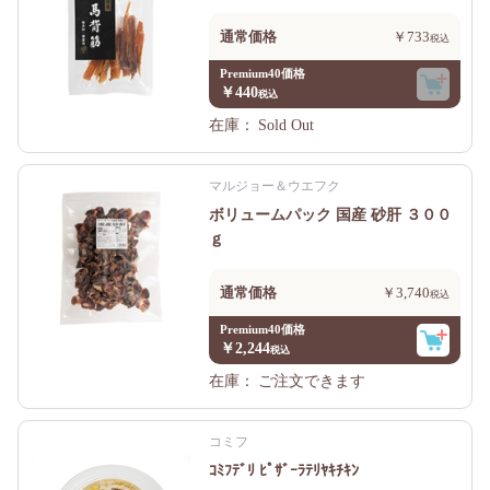
通常価格
￥733
Premium40価格
￥440
在庫：
Sold Out
マルジョー＆ウエフク
ボリュームパック 国産 砂肝 ３００
ｇ
通常価格
￥3,740
Premium40価格
￥2,244
在庫：
ご注文できます
コミフ
ｺﾐﾌﾃﾞﾘ ﾋﾟｻﾞｰﾗﾃﾘﾔｷﾁｷﾝ