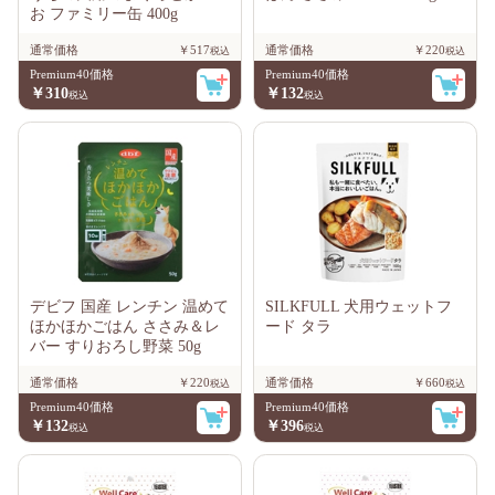
お ファミリー缶 400g
通常価格
￥517
通常価格
￥220
Premium40価格
Premium40価格
￥310
￥132
デビフ 国産 レンチン 温めて
SILKFULL 犬用ウェットフ
ほかほかごはん ささみ＆レ
ード タラ
バー すりおろし野菜 50g
通常価格
￥220
通常価格
￥660
Premium40価格
Premium40価格
￥132
￥396