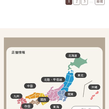
…
1
2
3
店舗情報
北海道
東北
北陸・甲信越
中国
沖縄
関東
九州
関西
四国
東海