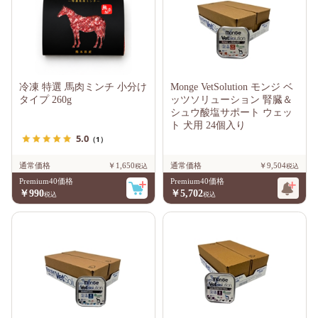
冷凍 特選 馬肉ミンチ 小分け
Monge VetSolution モンジ ベ
タイプ 260g
ッツソリューション 腎臓＆
シュウ酸塩サポート ウェッ
ト 犬用 24個入り
5.0
（1）
通常価格
￥1,650
通常価格
￥9,504
Premium40価格
Premium40価格
￥990
￥5,702