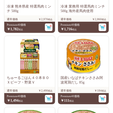
冷凍 熊本県産 特選馬肉ミン
冷凍 業務用 特選馬肉ミンチ
チ 500g
500g 海外産馬肉使用
通常価格
￥2,970
通常価格
￥2,860
Premium40価格
Premium40価格
￥1,782
￥1,716
ちゅーるごはん４０本ＢＯ
国産いなばチキンささみ阿
Ｘビーフ・野菜Ｖ
波尾鶏だし 85g
通常価格
￥2,490
通常価格
￥184
Premium40価格
Premium40価格
￥1,494
￥111