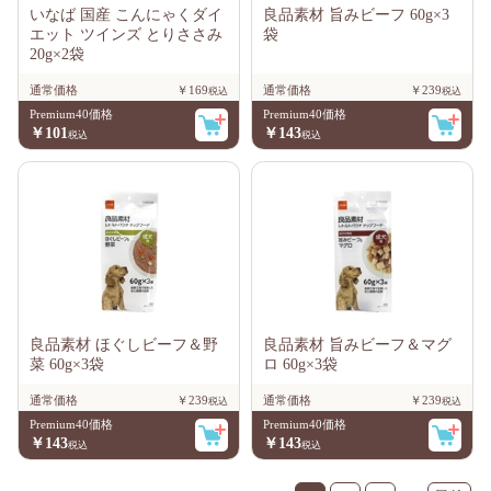
いなば 国産 こんにゃくダイ
良品素材 旨みビーフ 60g×3
エット ツインズ とりささみ
袋
20g×2袋
通常価格
￥169
通常価格
￥239
Premium40価格
Premium40価格
￥101
￥143
良品素材 ほぐしビーフ＆野
良品素材 旨みビーフ＆マグ
菜 60g×3袋
ロ 60g×3袋
通常価格
￥239
通常価格
￥239
Premium40価格
Premium40価格
￥143
￥143