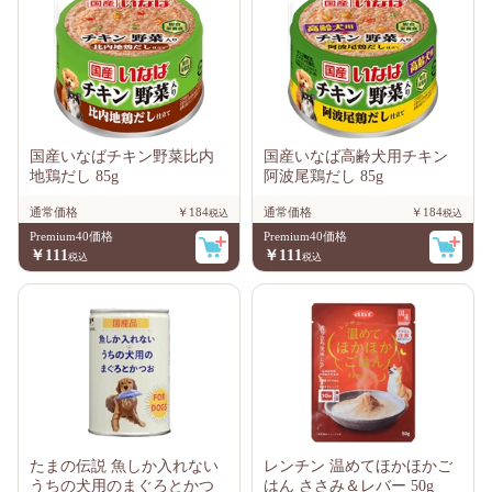
国産いなばチキン野菜比内
国産いなば高齢犬用チキン
地鶏だし 85g
阿波尾鶏だし 85g
通常価格
￥184
通常価格
￥184
Premium40価格
Premium40価格
￥111
￥111
たまの伝説 魚しか入れない
レンチン 温めてほかほかご
うちの犬用のまぐろとかつ
はん ささみ＆レバー 50g