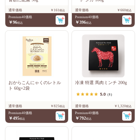
通常価格
￥161
通常価格
￥660
Premium40価格
Premium40価格
￥96
￥396
おからこんにゃくのレトル
冷凍 特選 馬肉ミンチ 200g
ト 60g×2袋
5.0
（1）
通常価格
￥825
通常価格
￥1,320
Premium40価格
Premium40価格
￥495
￥792