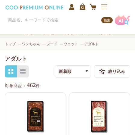
検索
犬用品
猫用品
観賞魚/アクア
その他
トップ
ワンちゃん
フード
ウェット
アダルト
アダルト
新着順
絞り込み
検索
462
件