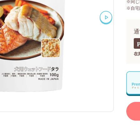
※同じ
※自宅
通
在