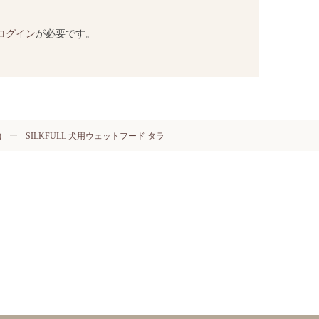
ログイン
が必要です。
)
SILKFULL 犬用ウェットフード タラ