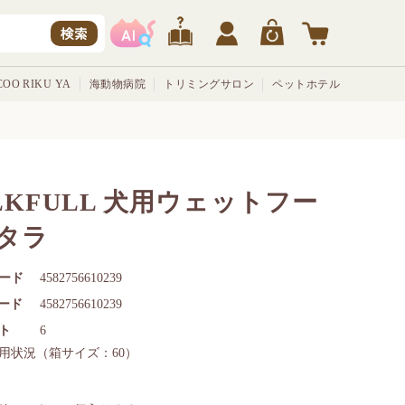
検索
OO RIKU YA
海動物病院
トリミングサロン
ペットホテル
ILKFULL 犬用ウェットフー
 タラ
ード
4582756610239
コード
4582756610239
ト
6
用状況
（箱サイズ：60）