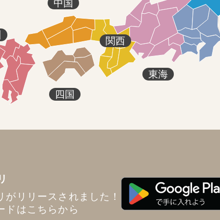
中国
州
関西
東海
四国
リ
リがリリースされました！
ードはこちらから