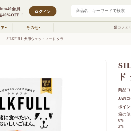
mium40会員
ログイン
40%OFF！
クア
その他
猫カフェ C
SILKFULL 犬用ウェットフード タラ
S
ド
商品コ
JAN
ポイン
箱の使
0%
2%