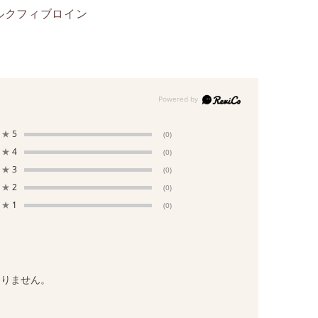
ルクフィブロイン
★
5
(0)
★
4
(0)
★
3
(0)
★
2
(0)
★
1
(0)
ありません。