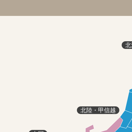
北
北陸・甲信越