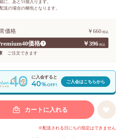
箱に、あと
51
個入ります。
配送の場合の梱包となります。
常価格
￥660
Premium40価格
￥396
?
庫
ご注文できます
に入会すると
40
ご入会はこちらから
%
OFF!
カートに入れる
※配送される日にちの指定はできません