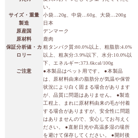
い。
サイズ・重量
小袋…20g、中袋…60g、大袋…200g
製造
日本
原産国
デンマーク
原材料
鹿肉
保証分析値・カ
粗タンパク質:80.0%以上、粗脂肪:4.0%
ロリー
以上、粗灰分:3.9%以下、水分:10.0%以
下、エネルギー:373.6kcal/100g
ご注意
●本製品はペット用です。 ●本製品
は、原材料由来の脂肪分が気温や保管
状況により白く固まる場合があります
が、品質に問題はありません。 ●製造
工程上、まれに原材料由来の毛が付着
する場合がありますが、安全性に問題
はありませんので、安心してお与えく
ださい。 ●直射日光や高温多湿の場所
を避けて保存してください。 ●開封後