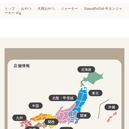
トップ
おやつ
犬用おやつ
ジャーキー
NaturalPetDeli 牛タンジャ
ーキー 45g
店舗情報
北海道
東北
北陸・甲信越
中国
沖縄
関東
九州
関西