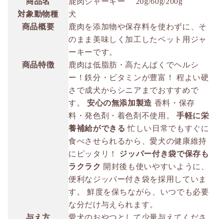
商品名
鹿肉ジャーキー 20g/60g/200g
対象動物種
犬
商品概要
鹿肉を添加物や保存料を使わずに、そ
のまま美味しく加工したペット用ジャ
ーキーです。
商品特徴
鹿肉は低脂肪・高たんぱくでヘルシ
ー！鉄分・ビタミンが豊富！ 程よい硬
さで成犬からシニアまでおすすめで
す。
安心の無添加製造
香料・保存
料・発色剤・着色剤不使用。
手軽に栄
養補給ができる
忙しい日常でもすぐに
食べさせられるから、愛犬の健康維持
にピッタリ！
ジッパー付き袋で保存も
ラクラク
開封後も使いやすいように、
便利なジッパー付き袋を採用していま
す。 鮮度を保ちながら、いつでも必要
な分だけ与えられます。
与え方
愛犬のおやつとして少量与えてくださ