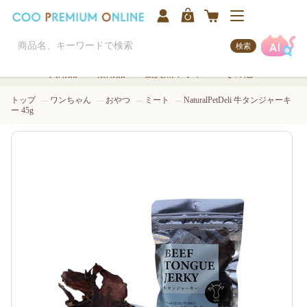
検索
犬用品
猫用品
観賞魚/アクア
その他
トップ
ワンちゃん
おやつ
ミート
NaturalPetDeli 牛タンジャーキ
ー 45g