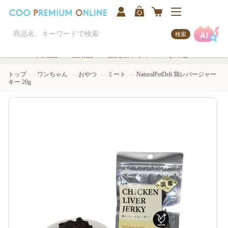
検索
犬用品
猫用品
観賞魚/アクア
その他
トップ
ワンちゃん
おやつ
ミート
NaturalPetDeli 鶏レバージャー
キー 20g