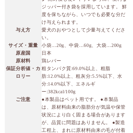
ジッパー付き袋を採用しています。 鮮
度を保ちながら、いつでも必要な分だ
け与えられます。
与え方
愛犬のおやつとして少量与えてくださ
い。
サイズ・重量
小袋…20g、中袋…60g、大袋…200g
原産国
日本
原材料
鶏レバー
保証分析値・カ
粗タンパク質:69.0%以上、粗脂
ロリー
肪:12.0%以上、粗灰分:5.5%以下、水
分:14.0%以下、エネルギ
ー:382kcal/100g
ご注意
●本製品はペット用です。 ●本製品
は、原材料由来の脂肪分が気温や保管
状況により白く固まる場合があります
が、品質に問題はありません。 ●製造
工程上、まれに原材料由来の毛が付着