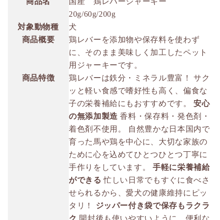
商品名
国産 鶏レバージャーキー
20g/60g/200g
対象動物種
犬
商品概要
鶏レバーを添加物や保存料を使わず
に、そのまま美味しく加工したペット
用ジャーキーです。
商品特徴
鶏レバーは鉄分・ミネラル豊富！ サク
ッと軽い食感で嗜好性も高く、偏食な
子の栄養補給にもおすすめです。
安心
の無添加製造
香料・保存料・発色剤・
着色剤不使用。 自然豊かな日本国内で
育った馬や鶏を中心に、大切な家族の
ために心を込めてひとつひとつ丁寧に
手作りをしています。
手軽に栄養補給
ができる
忙しい日常でもすぐに食べさ
せられるから、愛犬の健康維持にピッ
タリ！
ジッパー付き袋で保存もラクラ
ク
開封後も使いやすいように、便利な