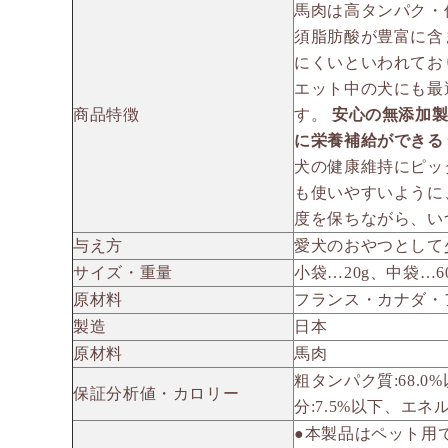
馬肉は高タンパク・
須脂肪酸が豊富に含
にくいといわれてお
エット中の犬にも最
商品特徴
す。
安心の無添加
に栄養補給ができる
犬の健康維持にピッ
も使いやすいように
度を保ちながら、い
与え方
愛犬のおやつとして
サイズ・重量
小袋…20g、中袋…60
原材料
フランス・カナダ・
製造
日本
原材料
馬肉
粗タンパク質:68.0
保証分析値・カロリー
分:7.5%以下、エネルギー
●本製品はペット用