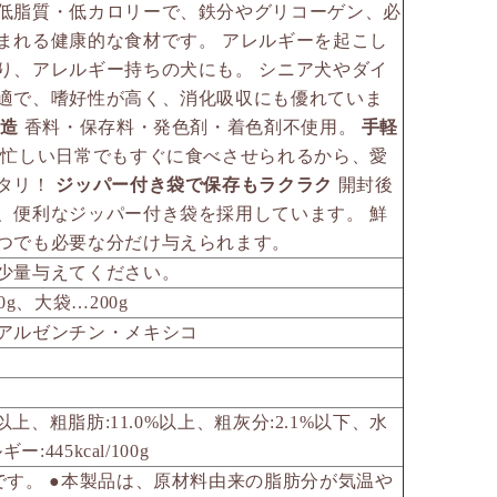
低脂質・低カロリーで、鉄分やグリコーゲン、必
まれる健康的な食材です。 アレルギーを起こし
り、アレルギー持ちの犬にも。 シニア犬やダイ
適で、嗜好性が高く、消化吸収にも優れていま
製造
香料・保存料・発色剤・着色剤不使用。
手軽
忙しい日常でもすぐに食べさせられるから、愛
タリ！
ジッパー付き袋で保存もラクラク
開封後
、便利なジッパー付き袋を採用しています。 鮮
つでも必要な分だけ与えられます。
少量与えてください。
g、大袋…200g
アルゼンチン・メキシコ
%以上、粗脂肪:11.0%以上、粗灰分:2.1%以下、水
:445kcal/100g
です。 ●本製品は、原材料由来の脂肪分が気温や