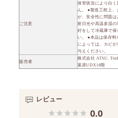
保管状況により白く
ん。 ●製造工程上
が、安全性に問題は
ご注意
射日光や高温多湿の
封をして冷蔵庫で保
い。 ●本品は保存
によっては、カビが
与えください。
株式会社 ATSU. Tra
販売者
葉原UDX18階
レビュー
0.0