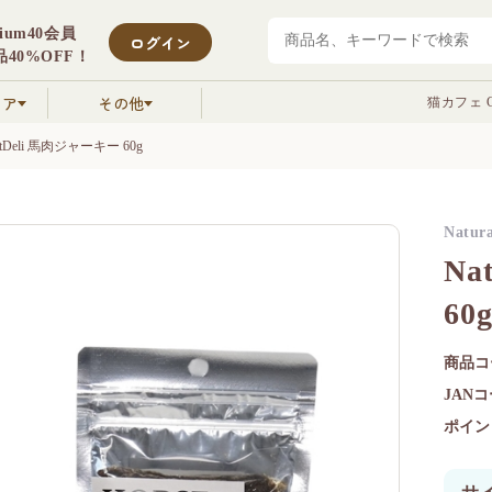
mium40会員
ログイン
40%OFF！
クア
その他
猫カフェ C
PetDeli 馬肉ジャーキー 60g
Natura
Na
60
商品コ
JAN
ポイン