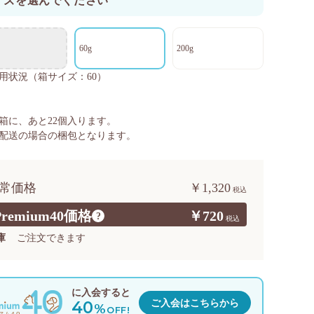
イズを選んでください
60g
200g
用状況
（箱サイズ：60）
箱に、あと
22
個入ります。
配送の場合の梱包となります。
常価格
￥1,320
Premium40価格
￥720
?
庫
ご注文できます
に入会すると
40
ご入会はこちらから
%
OFF!