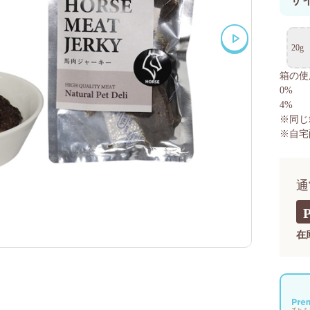
サ
20g
箱の使
0%
4%
※同じ
※自宅
通
在