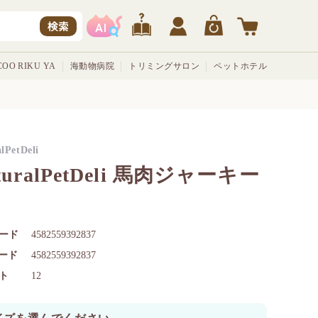
検索
OO RIKU YA
海動物病院
トリミングサロン
ペットホテル
lPetDeli
turalPetDeli 馬肉ジャーキー
g
ード
4582559392837
コード
4582559392837
ト
12