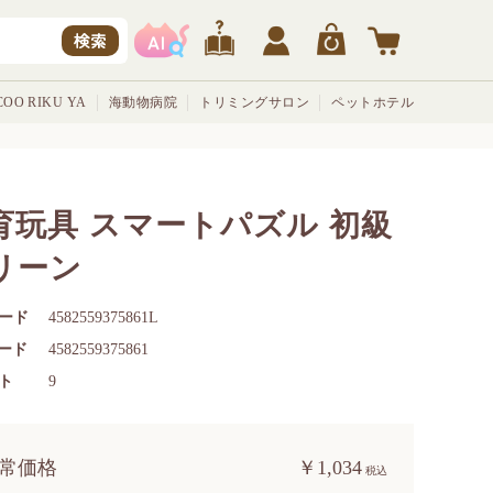
検索
OO RIKU YA
海動物病院
トリミングサロン
ペットホテル
育玩具 スマートパズル 初級
リーン
ード
4582559375861L
コード
4582559375861
ト
9
常価格
￥1,034