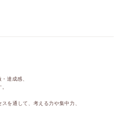
激・達成感、
す。
セスを通して、考える力や集中力、