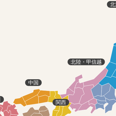
北
北陸・甲信越
中国
州
関西