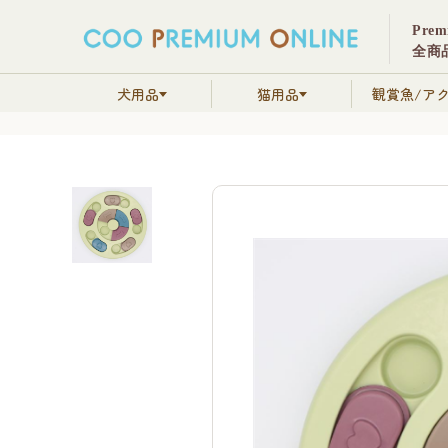
Pre
全商品
犬用品
猫用品
観賞魚/ア