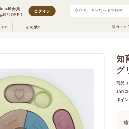
mium40会員
ログイン
40%OFF！
クア
その他
猫カフェ C
知
グ
商品コ
JAN
ポイン
通