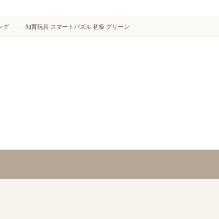
ング
知育玩具 スマートパズル 初級 グリーン