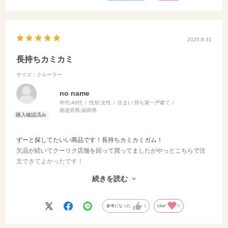
2025.8.31
長持ちカミカミ
サイズ：クルーラー
no name
年代:
40代
性別:
女性
住まい:
持ち家一戸建て
都道府県:
福岡県
ずーと探してたいい商品です！長持ちカミカミガム！
欠品が続いてクーリク店舗を回って買ってましたがやっとこちらで注
文できてよかったです！
続きを読む
多動飼につきまとめ買いもでき助かります！
参考になった
1
Like!
0