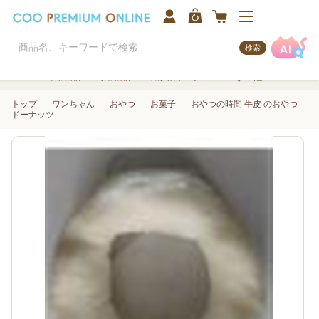
検索
犬用品
猫用品
観賞魚/アクア
その他
トップ
ワンちゃん
おやつ
お菓子
おやつの時間 牛皮 のおやつ
ドーナッツ