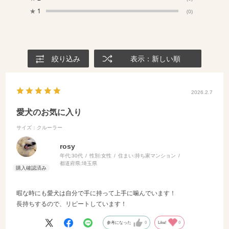
★
1
(0)
絞り込み
表示：新しい順
2026.2.7
愛犬のお気に入り
サイズ：クルーラー
rosy
年代:
30代
性別:
女性
住まい:
持ち家マンション
都道府県:
埼玉県
暇な時にも愛犬は自分で手に持って上手に噛んでいます！
長持ちするので、リピートしています！
参考になった
0
Like!
0