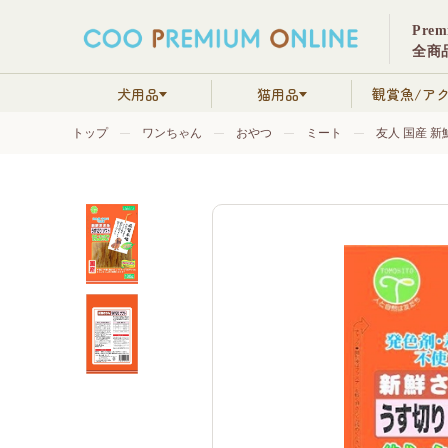
Pre
全商品
犬用品
猫用品
観賞魚/ア
トップ
ワンちゃん
おやつ
ミート
友人 国産 新