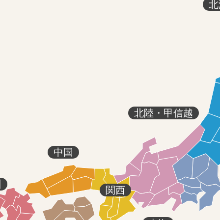
北
北陸・甲信越
中国
州
関西