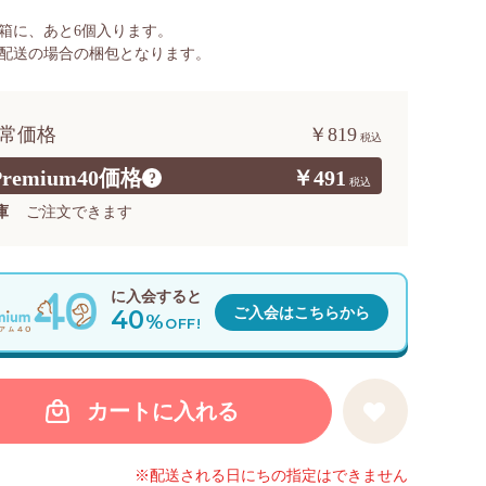
箱に、あと
6
個入ります。
配送の場合の梱包となります。
常価格
￥819
Premium40価格
￥491
?
庫
ご注文できます
に入会すると
40
ご入会はこちらから
%
OFF!
カートに入れる
※配送される日にちの指定はできません