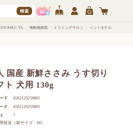
検索
OO RIKU YA
海動物病院
トリミングサロン
ペットホテル
人 国産 新鮮ささみ うす切り
ト 犬用 130g
ード
4582129259805
コード
4582129259805
ト
7
用状況
（箱サイズ：60）