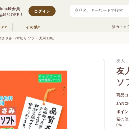
mium40会員
ログイン
40%OFF！
クア
その他
猫カフェ C
鮮ささみ うす切り ソフト 犬用 130g
友人
友
ソフ
商品コ
JAN
ポイン
箱の使
0%