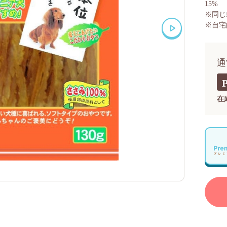
15%
※同じ
※自宅
通
在