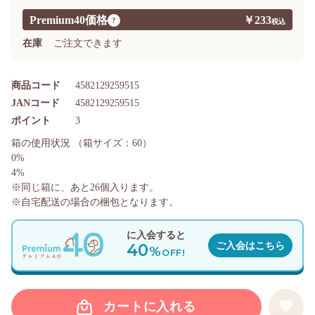
Premium40価格
￥233
?
在庫
ご注文できます
商品コード
4582129259515
JANコード
4582129259515
ポイント
3
箱の使用状況
（箱サイズ：60）
0%
4%
※同じ箱に、あと
26
個入ります。
※自宅配送の場合の梱包となります。
に入会すると
40
ご入会はこちら
%
OFF!
カートに入れる