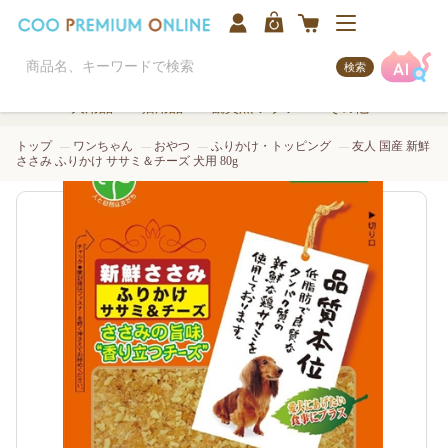
検索
犬用品
猫用品
観賞魚/アクア
その他
トップ
ワンちゃん
おやつ
ふりかけ・トッピング
友人 国産 新鮮
ささみ ふりかけ ササミ＆チーズ 犬用 80g