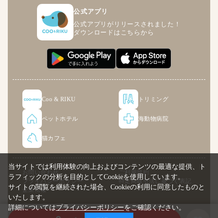
公式アプリ
公式アプリがリリースされました！
ダウンロードはこちらから
Coo & RIKU
トリミング
ペットホテル
海動物病院
猫カフェ
当サイトでは利用体験の向上およびコンテンツの最適な提供、ト
お問い合わせ
ご利用規約
ラフィックの分析を目的としてCookieを使用しています。
プライバシーポリシー
特定商取引法に基づく表記
サイトの閲覧を継続された場合、Cookieの利用に同意したものと
企業情報
いたします。
詳細については
プライバシーポリシー
をご確認ください。
© COO PREMIUM ONLINE