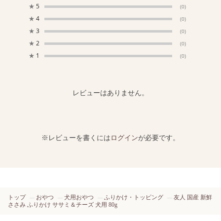
★
5
(0)
★
4
(0)
★
3
(0)
★
2
(0)
★
1
(0)
レビューはありません。
※レビューを書くには
ログイン
が必要です。
トップ
おやつ
犬用おやつ
ふりかけ・トッピング
友人 国産 新鮮
ささみ ふりかけ ササミ＆チーズ 犬用 80g