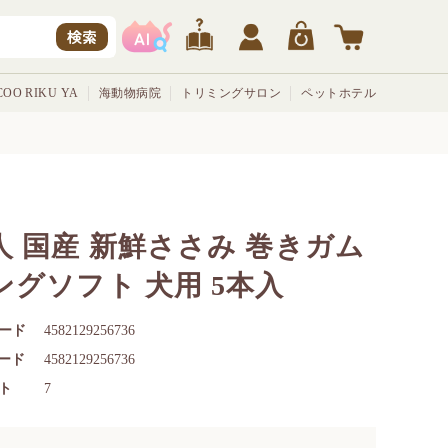
検索
OO RIKU YA
海動物病院
トリミングサロン
ペットホテル
人 国産 新鮮ささみ 巻きガム
ングソフト 犬用 5本入
ード
4582129256736
コード
4582129256736
ト
7