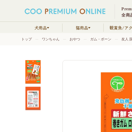
Pre
全商品
犬用品
猫用品
観賞魚/ア
トップ
ワンちゃん
おやつ
ガム・ボーン
友人 