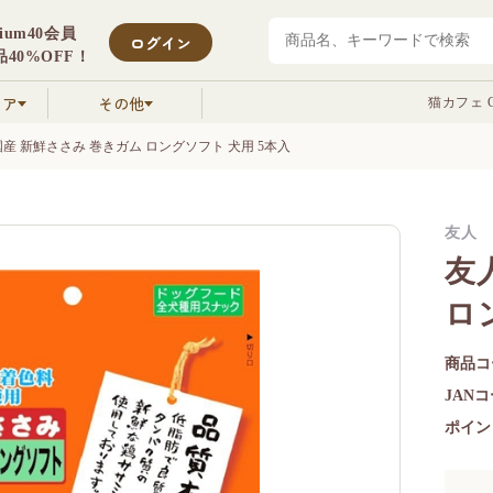
mium40会員
ログイン
40%OFF！
クア
その他
猫カフェ C
国産 新鮮ささみ 巻きガム ロングソフト 犬用 5本入
友人
友
ロ
商品コ
JAN
ポイン