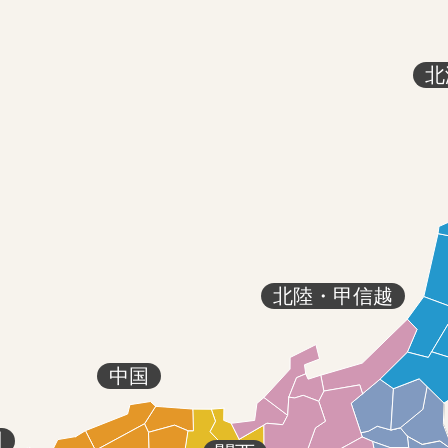
北
北陸・甲信越
中国
州