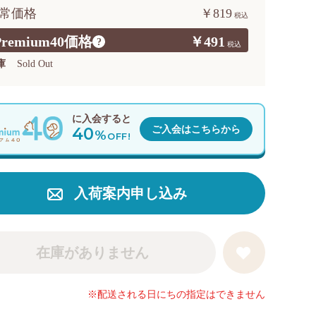
常価格
￥819
Premium40価格
￥491
?
庫
Sold Out
に入会すると
40
ご入会はこちらから
%
OFF!
入荷案内申し込み
在庫がありません
※配送される日にちの指定はできません