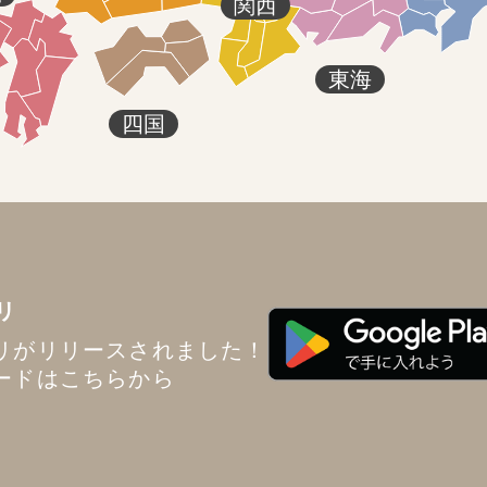
関西
東海
四国
リ
リがリリースされました！
ードはこちらから