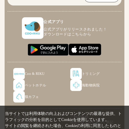
公式アプリ
公式アプリがリリースされました！
ダウンロードはこちらから
Coo & RIKU
トリミング
ペットホテル
海動物病院
猫カフェ
当サイトでは利用体験の向上およびコンテンツの最適な提供、ト
お問い合わせ
ご利用規約
ラフィックの分析を目的としてCookieを使用しています。
プライバシーポリシー
特定商取引法に基づく表記
サイトの閲覧を継続された場合、Cookieの利用に同意したものと
企業情報