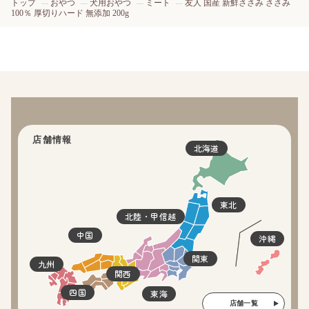
トップ
おやつ
犬用おやつ
ミート
友人 国産 新鮮ささみ ささみ
100％ 厚切りハード 無添加 200g
店舗情報
北海道
東北
北陸・甲信越
中国
沖縄
関東
九州
関西
四国
東海
店舗一覧