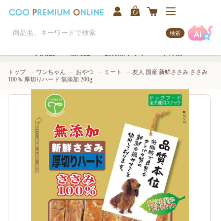
検索
犬用品
猫用品
観賞魚/アクア
その他
トップ
ワンちゃん
おやつ
ミート
友人 国産 新鮮ささみ ささみ
100％ 厚切りハード 無添加 200g