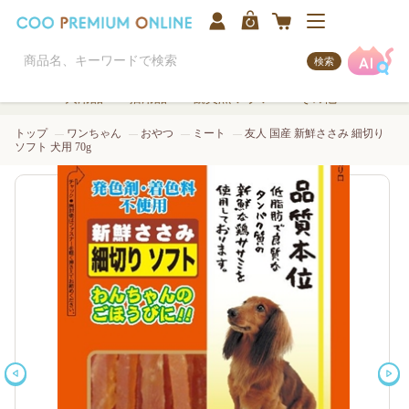
検索
犬用品
猫用品
観賞魚/アクア
その他
トップ
ワンちゃん
おやつ
ミート
友人 国産 新鮮ささみ 細切り
ソフト 犬用 70g