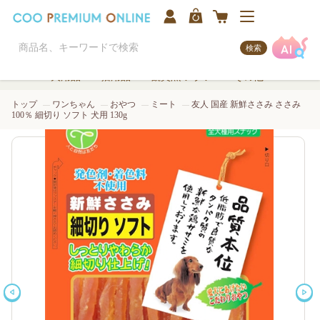
検索
犬用品
猫用品
観賞魚/アクア
その他
トップ
ワンちゃん
おやつ
ミート
友人 国産 新鮮ささみ ささみ
100％ 細切り ソフト 犬用 130g