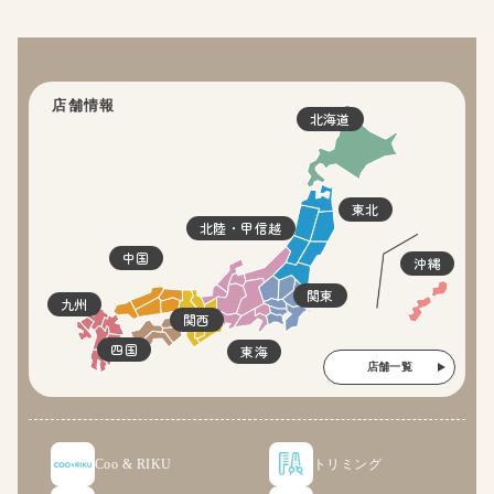
店舗情報
北海道
東北
北陸・甲信越
中国
沖縄
関東
九州
関西
四国
東海
店舗一覧
Coo & RIKU
トリミング