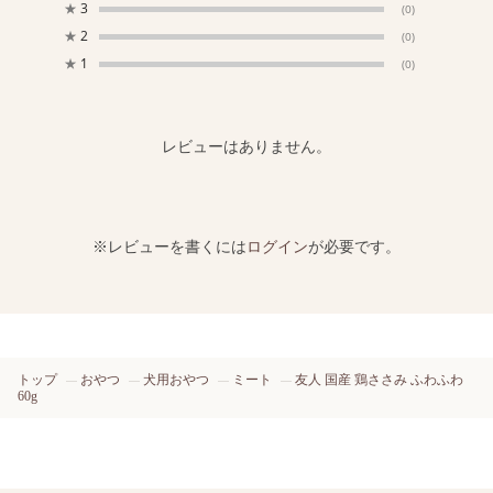
★
3
(0)
★
2
(0)
★
1
(0)
レビューはありません。
※レビューを書くには
ログイン
が必要です。
トップ
おやつ
犬用おやつ
ミート
友人 国産 鶏ささみ ふわふわ
60g