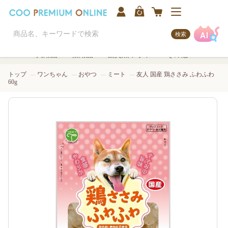
検索
犬用品
猫用品
観賞魚/アクア
その他
トップ
ワンちゃん
おやつ
ミート
友人 国産 鶏ささみ ふわふわ
60g