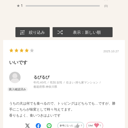
★
1
(0)
絞り込み
表示：新しい順
2025.10.27
いいです
るびるび
年代:
40代
性別:
女性
住まい:
持ち家マンション
都道府県:
神奈川県
うちの犬は何でも食べるので、トッピングはどちらでも…ですが、勝
手にこちらが味変として時々与えてます。
香りもよく、食いつきはよいです
参考になった
0
Like!
0