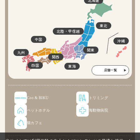
北海道
東北
北陸・甲信越
中国
沖縄
関東
九州
関西
四国
東海
店舗一覧
Coo & RIKU
トリミング
ペットホテル
海動物病院
猫カフェ