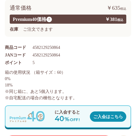
通常価格
￥635
Premium40価格
￥381
?
在庫
ご注文できます
商品コード
4582129250864
JANコード
4582129250864
ポイント
5
箱の使用状況
（箱サイズ：60）
0%
18%
※同じ箱に、あと
5
個入ります。
※自宅配送の場合の梱包となります。
に入会すると
40
ご入会はこちら
%
OFF!