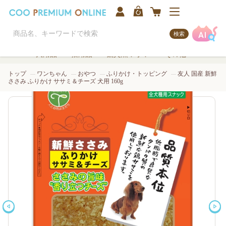
検索
犬用品
猫用品
観賞魚/アクア
その他
トップ
ワンちゃん
おやつ
ふりかけ・トッピング
友人 国産 新鮮
ささみ ふりかけ ササミ＆チーズ 犬用 160g