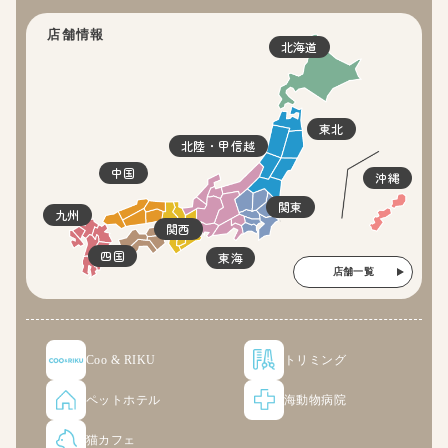
店舗情報
北海道
東北
北陸・甲信越
中国
沖縄
関東
九州
関西
四国
東海
店舗一覧
Coo & RIKU
トリミング
ペットホテル
海動物病院
猫カフェ