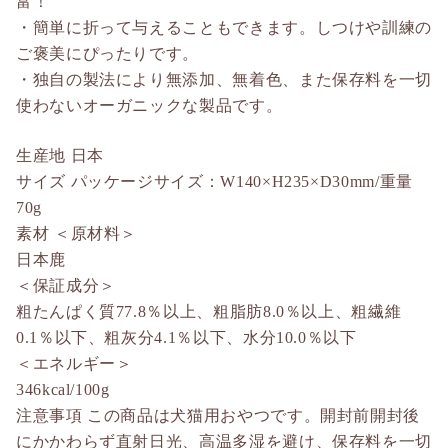
富！
・簡単に折って与えることもできます。しつけや訓練の
ご褒美にぴったりです。
・独自の製法により無添加、無着色、また保存料を一切
使わないオーガニックな製品です。
生産地 日本
サイズ パッケージサイズ：W140×H235×D30mm/重量
70g
素材 ＜原材料＞
日本鹿
＜保証成分＞
粗たんぱく質77.8％以上、粗脂肪8.0％以上、粗繊維
0.1％以下、粗灰分4.1％以下、水分10.0％以下
＜エネルギー＞
346kcal/100g
注意事項 この商品は犬猫用おやつです。開封前開封後
にかかわらず直射日光、高温多湿を避け、保存料を一切