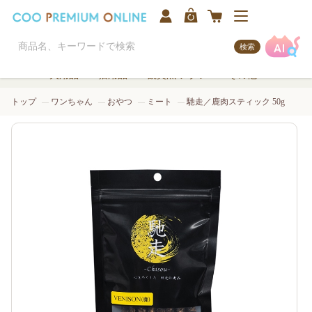
検索
犬用品
猫用品
観賞魚/アクア
その他
トップ
ワンちゃん
おやつ
ミート
馳走／鹿肉スティック 50g