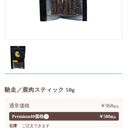
馳走／鹿肉スティック 50g
通常価格
￥968
Premium40価格
￥580
?
在庫
ご注文できます