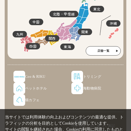
東北
北陸・甲信越
中国
沖縄
関東
九州
関西
四国
東海
店舗一覧
Coo & RIKU
トリミング
ペットホテル
海動物病院
猫カフェ
当サイトでは利用体験の向上およびコンテンツの最適な提供、ト
お問い合わせ
ご利用規約
ラフィックの分析を目的としてCookieを使用しています。
プライバシーポリシー
特定商取引法に基づく表記
サイトの閲覧を継続された場合、Cookieの利用に同意したものと
企業情報