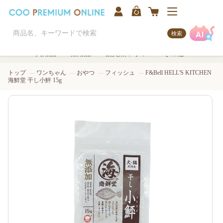
検索
犬用品
猫用品
観賞魚/アクア
その他
トップ
ワンちゃん
おやつ
フィッシュ
F&Bell HELL'S KITCHEN
海鮮堂 干し小鮃 15g