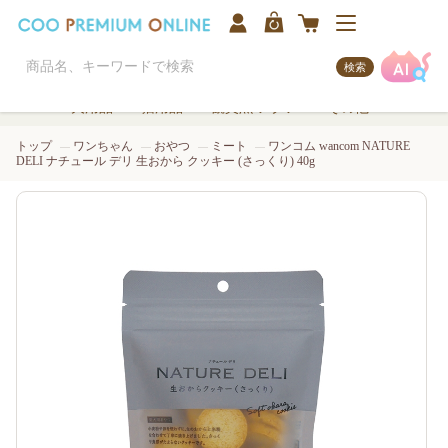
検索
犬用品
猫用品
観賞魚/アクア
その他
トップ
ワンちゃん
おやつ
ミート
ワンコム wancom NATURE
DELI ナチュール デリ 生おから クッキー (さっくり) 40g