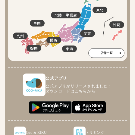
東北
北陸・甲信越
中国
沖縄
関東
九州
関西
四国
東海
店舗一覧
公式アプリ
公式アプリがリリースされました！
ダウンロードはこちらから
Coo & RIKU
トリミング