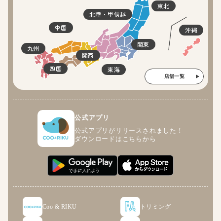
東北
北陸・甲信越
中国
沖縄
関東
九州
関西
四国
東海
店舗一覧
公式アプリ
公式アプリがリリースされました！
ダウンロードはこちらから
Coo & RIKU
トリミング