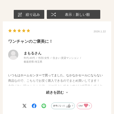
絞り込み
表示：新しい順
2026.1.22
ワンチャンのご褒美に！
まもるさん
年代:
40代
性別:
女性
住まい:
賃貸マンション
都道府県:
埼玉県
いつもはホームセンターで買ってました。なかなかセールにならない
商品なので、こちらでお安く購入できるのでまとめ買いしてます！
食欲がない時にカリカリフードにほぐしてまぶすだけで完食してくれ
ます。
続きを読む
オススメです♪
参考になった
0
Like!
0