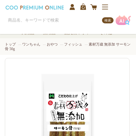
検索
犬用品
猫用品
観賞魚/アクア
その他
トップ
ワンちゃん
おやつ
フィッシュ
素材万歳 無添加 サーモン
骨 50g