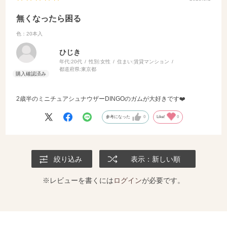
無くなったら困る
色：20本入
ひじき
年代:
20代
性別:
女性
住まい:
賃貸マンション
都道府県:
東京都
2歳半のミニチュアシュナウザーDINGOのガムが大好きです❤️
参考になった
0
Like!
0
絞り込み
表示：新しい順
※レビューを書くには
ログイン
が必要です。