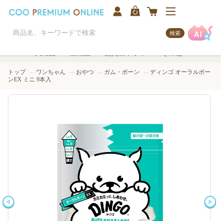
検索
犬用品
猫用品
観賞魚/アクア
その他
トップ
ワンちゃん
おやつ
ガム・ボーン
ディンゴ オーラルボー
ンEX ミニ 9本入