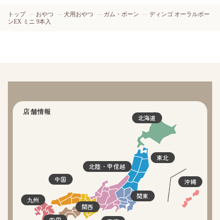
トップ
おやつ
犬用おやつ
ガム・ボーン
ディンゴ オーラルボー
ンEX ミニ 9本入
店舗情報
北海道
東北
北陸・甲信越
中国
沖縄
関東
九州
関西
四国