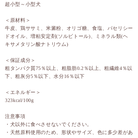
超小型～小型犬
＜原材料＞
牛皮、鶏ササミ、米澱粉、オリゴ糖、食塩、パセリシー
ドオイル、増粘安定剤(ソルビトール)、ミネラル類(ヘ
キサメタリン酸ナトリウム)
＜保証成分＞
粗タンパク質75％以上、粗脂肪0.2％以上、粗繊維4％以
下、粗灰分5％以下、水分16％以下
＜エネルギー＞
323kcal/100g
注意事項
・犬以外に食べさせないでください。
・天然原料使用のため、形状やサイズ、色に多少差があ