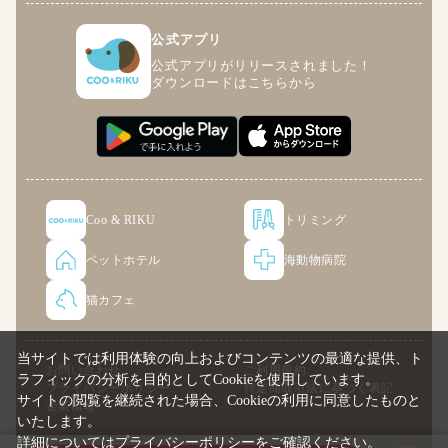
公式アプリ
公式アプリがリリースされました！
ダウンロードはこちらから
Coo & RIKU
トリミング
ペットホテル
海動物病院
猫カフェ
当サイトでは利用体験の向上およびコンテンツの最適な提供、ト
お問い合わせ
ご利用規約
ラフィックの分析を目的としてCookieを使用しています。
プライバシーポリシー
特定商取引法に基づく表記
サイトの閲覧を継続された場合、Cookieの利用に同意したものと
企業情報
いたします。
詳細については
プライバシーポリシー
をご確認ください。