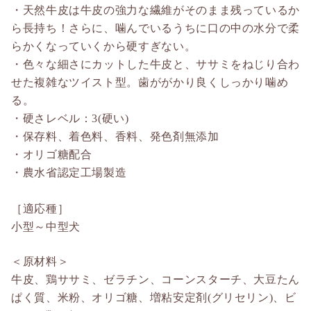
・天然牛皮は牛皮の強力な繊維がそのまま残っているか
ら長持ち！さらに、噛んでいるうちに口の中の水分で柔
らかくなっていくから硬すぎない。
・色々な細さにカットした牛皮と、ササミをねじり合わ
せた複雑なツイスト型。歯ががかり良くしっかり噛め
る。
・硬さレベル：3(硬い)
・保存料、着色料、香料、発色剤無添加
・オリゴ糖配合
・農水省認定工場製造
［適応種］
小型～中型犬
＜原材料＞
牛皮、鶏ササミ、ゼラチン、コーンスターチ、大豆たん
ぱく質、米粉、オリゴ糖、増粘安定剤(グリセリン)、ビ