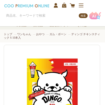
検索
犬用品
猫用品
観賞魚/アクア
その他
トップ
ワンちゃん
おやつ
ガム・ボーン
ディンゴ チキンスティ
ック S 10本入