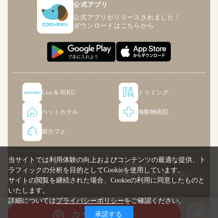
公式アプリ
公式アプリがリリースされました！
ダウンロードはこちらから
Coo & RIKU
トリミング
ペットホテル
海動物病院
猫カフェ
当サイトでは利用体験の向上およびコンテンツの最適な提供、ト
お問い合わせ
ご利用規約
ラフィックの分析を目的としてCookieを使用しています。
プライバシーポリシー
特定商取引法に基づく表記
サイトの閲覧を継続された場合、Cookieの利用に同意したものと
企業情報
いたします。
詳細については
プライバシーポリシー
をご確認ください。
© COO PREMIUM ONLINE
カートに入れる
承諾する