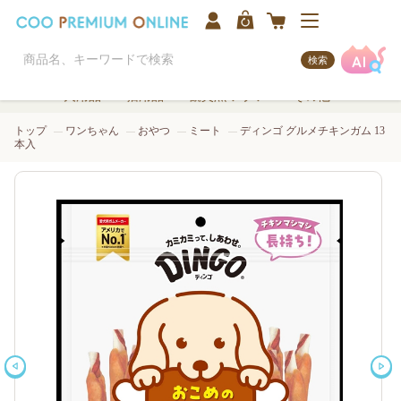
検索
犬用品
猫用品
観賞魚/アクア
その他
トップ
ワンちゃん
おやつ
ミート
ディンゴ グルメチキンガム 13
本入