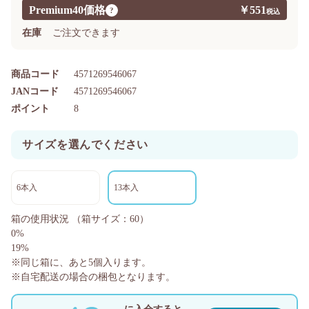
Premium40価格
￥551
?
在庫
ご注文できます
商品コード
4571269546067
JANコード
4571269546067
ポイント
8
サイズを選んでください
6本入
13本入
箱の使用状況
（箱サイズ：60）
0%
19%
※同じ箱に、あと
5
個入ります。
※自宅配送の場合の梱包となります。