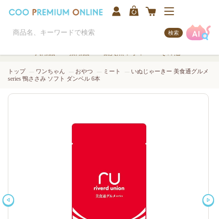
検索
犬用品
猫用品
観賞魚/アクア
その他
トップ
ワンちゃん
おやつ
ミート
いぬじゃーきー 美食通グルメ
series 鴨ささみ ソフト ダンベル 6本