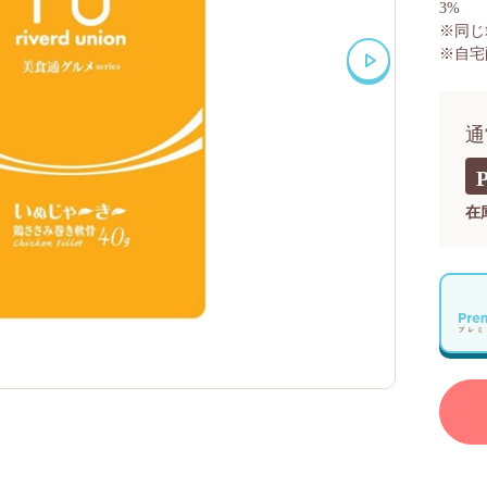
3%
※同じ
※自宅
通
在