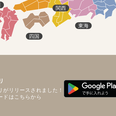
州
関西
東海
四国
リ
リがリリースされました！
ードはこちらから