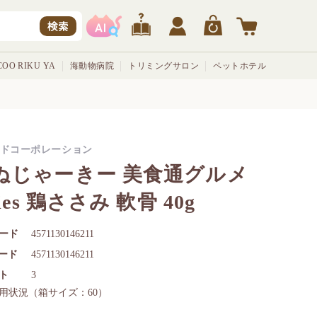
検索
OO RIKU YA
海動物病院
トリミングサロン
ペットホテル
ドコーポレーション
ぬじゃーきー 美食通グルメ
ries 鶏ささみ 軟骨 40g
ード
4571130146211
コード
4571130146211
ト
3
用状況
（箱サイズ：60）