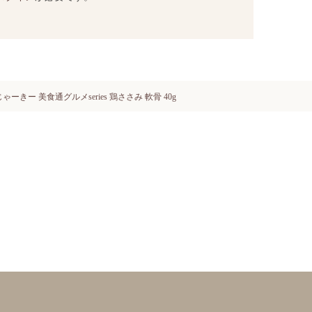
ゃーきー 美食通グルメseries 鶏ささみ 軟骨 40g