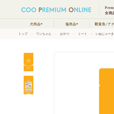
Pre
全商品
犬用品
猫用品
観賞魚/ア
トップ
ワンちゃん
おやつ
ミート
いぬじゃーきー 