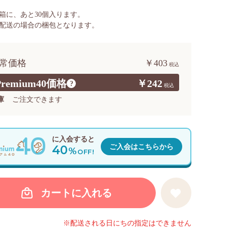
箱に、あと
30
個入ります。
配送の場合の梱包となります。
常価格
￥403
Premium40価格
￥242
?
庫
ご注文できます
に入会すると
40
ご入会はこちらから
%
OFF!
カートに入れる
※配送される日にちの指定はできません