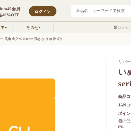
mium40会員
ログイン
40%OFF！
クア
その他
猫カフェ C
美食通グルメseries 鶏ささみ 軟骨 40g
リバー
い
se
商品コ
JAN
ポイン
箱の使
0%