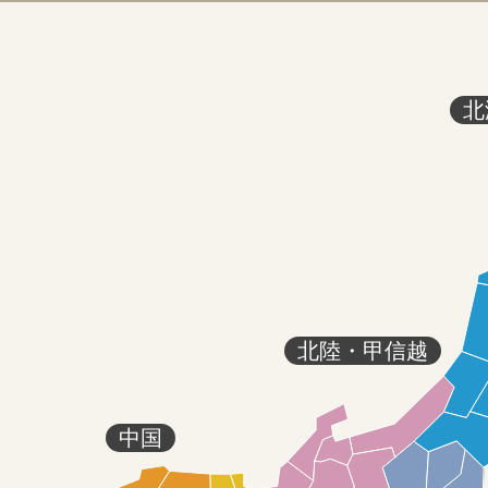
北
北陸・甲信越
中国