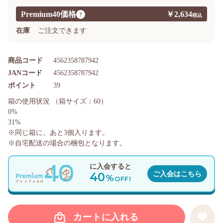
Premium40価格
￥2,634
?
在庫
ご注文できます
商品コード
4562358787942
JANコード
4562358787942
ポイント
39
箱の使用状況
（箱サイズ：60）
0%
31%
※同じ箱に、あと
3
個入ります。
※自宅配送の場合の梱包となります。
に入会すると
40
ご入会はこちら
%
OFF!
カートに入れる