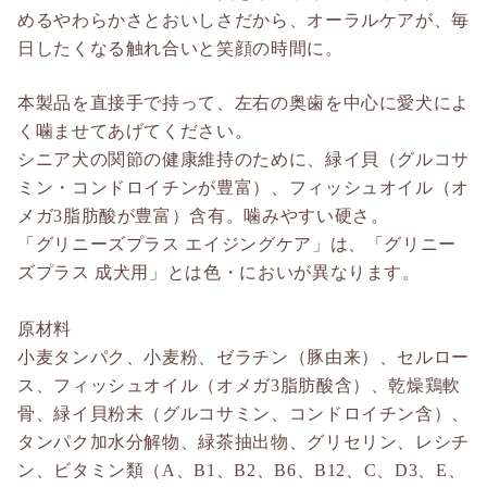
めるやわらかさとおいしさだから、オーラルケアが、毎
日したくなる触れ合いと笑顔の時間に。
本製品を直接手で持って、左右の奥歯を中心に愛犬によ
く噛ませてあげてください。
シニア犬の関節の健康維持のために、緑イ貝（グルコサ
ミン・コンドロイチンが豊富）、フィッシュオイル（オ
メガ3脂肪酸が豊富）含有。噛みやすい硬さ。
「グリニーズプラス エイジングケア」は、「グリニー
ズプラス 成犬用」とは色・においが異なります。
原材料
小麦タンパク、小麦粉、ゼラチン（豚由来）、セルロー
ス、フィッシュオイル（オメガ3脂肪酸含）、乾燥鶏軟
骨、緑イ貝粉末（グルコサミン、コンドロイチン含）、
タンパク加水分解物、緑茶抽出物、グリセリン、レシチ
ン、ビタミン類（A、B1、B2、B6、B12、C、D3、E、