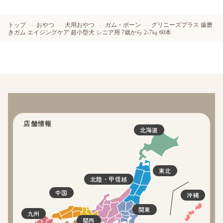
トップ
おやつ
犬用おやつ
ガム・ボーン
グリニーズプラス 歯磨
きガム エイジングケア 超小型犬 シニア用 7歳から 2-7㎏ 60本
店舗情報
北海道
東北
北陸・甲信越
中国
沖縄
関東
九州
関西