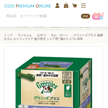
検索
犬用品
猫用品
観賞魚/アクア
その他
トップ
ワンちゃん
おやつ
ガム・ボーン
グリニーズプラス 歯磨
きガム エイジングケア 超小型犬 シニア用 7歳から 2-7㎏ 60本