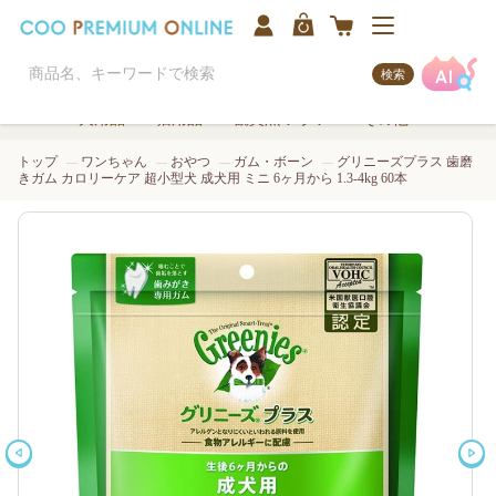
検索
犬用品
猫用品
観賞魚/アクア
その他
トップ
ワンちゃん
おやつ
ガム・ボーン
グリニーズプラス 歯磨
きガム カロリーケア 超小型犬 成犬用 ミニ 6ヶ月から 1.3-4kg 60本