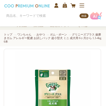
検索
犬用品
猫用品
観賞魚/アクア
その他
トップ
ワンちゃん
おやつ
ガム・ボーン
グリニーズプラス 歯磨
きガム アレルギー配慮 お試しパック 超小型犬 ミニ 成犬用 6ヶ月から 1.3-4kg
6本