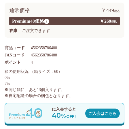
通常価格
￥449
Premium40価格
￥269
?
在庫
ご注文できます
商品コード
4562358786488
JANコード
4562358786488
ポイント
4
箱の使用状況
（箱サイズ：60）
0%
7%
※同じ箱に、あと
13
個入ります。
※自宅配送の場合の梱包となります。
に入会すると
40
ご入会はこちら
%
OFF!