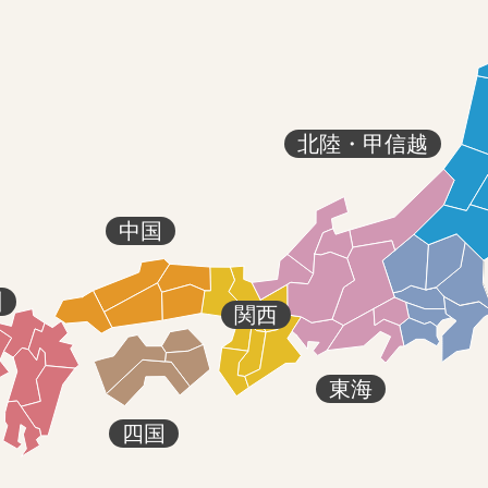
北陸・甲信越
中国
州
関西
東海
四国