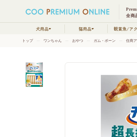
Pre
全商品
犬用品
猫用品
観賞魚/ア
トップ
ワンちゃん
おやつ
ガム・ボーン
住商ア