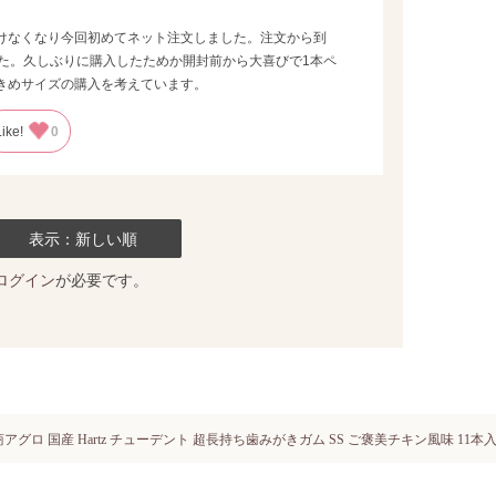
けなくなり今回初めてネット注文しました。注文から到
た。久しぶりに購入したためか開封前から大喜びで1本ペ
きめサイズの購入を考えています。
Like!
0
表示：新しい順
ログイン
が必要です。
アグロ 国産 Hartz チューデント 超長持ち歯みがきガム SS ご褒美チキン風味 11本