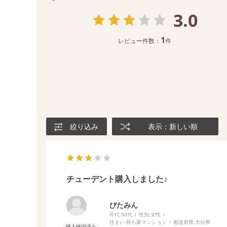
3.0
1
レビュー件数：
件
絞り込み
表示：新しい順
チューデント購入しました♪
びたみん
年代:
50代
性別:
女性
住まい:
持ち家マンション
都道府県:
大分県