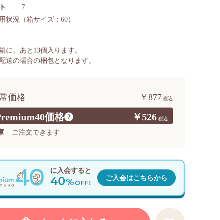
ト
7
用状況
（箱サイズ：60）
箱に、あと
13
個入ります。
配送の場合の梱包となります。
常価格
￥877
Premium40価格
￥526
?
庫
ご注文できます
に入会すると
40
ご入会はこちらから
%
OFF!