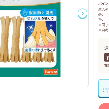
ポイン
箱の使
0%
7%
※同じ
※自宅
通
在