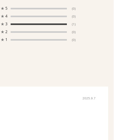
★
5
(0)
★
4
(0)
★
3
(1)
★
2
(0)
★
1
(0)
2025.9.7