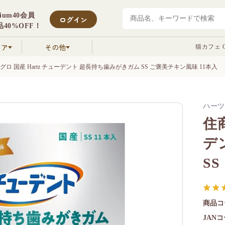
mium40会員
ログイン
40%OFF！
クア
その他
猫カフェ C
グロ 国産 Hartz チューデント 超長持ち歯みがきガム SS ご褒美チキン風味 11本入
ハーツ
住商
デ
S
商品コ
JAN