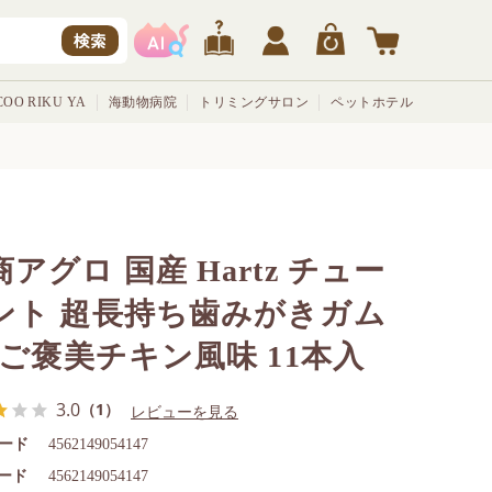
検索
OO RIKU YA
海動物病院
トリミングサロン
ペットホテル
アグロ 国産 Hartz チュー
ント 超長持ち歯みがきガム
S ご褒美チキン風味 11本入
3.0
（1）
レビューを見る
ード
4562149054147
コード
4562149054147