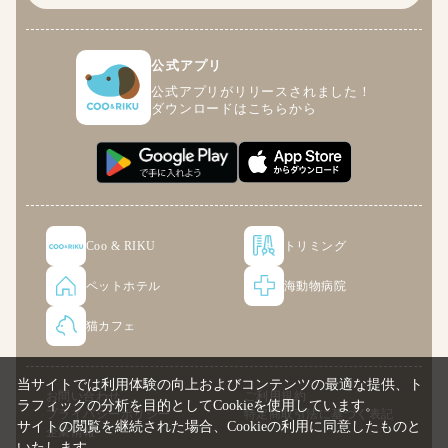
公式アプリ
公式アプリがリリースされました！
ダウンロードはこちらから
Coo & RIKU
トリミング
ペットホテル
海動物病院
猫カフェ
当サイトでは利用体験の向上およびコンテンツの最適な提供、ト
お問い合わせ
ご利用規約
ラフィックの分析を目的としてCookieを使用しています。
プライバシーポリシー
特定商取引法に基づく表記
サイトの閲覧を継続された場合、Cookieの利用に同意したものと
企業情報
いたします。