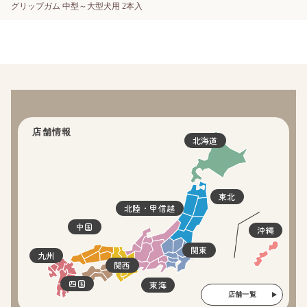
グリップガム 中型～大型犬用 2本入
店舗情報
北海道
東北
北陸・甲信越
中国
沖縄
関東
九州
関西
四国
東海
店舗一覧