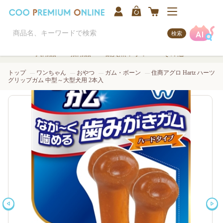
検索
犬用品
猫用品
観賞魚/アクア
その他
トップ
ワンちゃん
おやつ
ガム・ボーン
住商アグロ Hartz ハーツ
グリップガム 中型～大型犬用 2本入