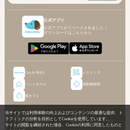
公式アプリ
公式アプリがリリースされました！
ダウンロードはこちらから
Coo & RIKU
トリミング
ペットホテル
海動物病院
猫カフェ
当サイトでは利用体験の向上およびコンテンツの最適な提供、ト
お問い合わせ
ご利用規約
ラフィックの分析を目的としてCookieを使用しています。
プライバシーポリシー
特定商取引法に基づく表記
サイトの閲覧を継続された場合、Cookieの利用に同意したものと
企業情報