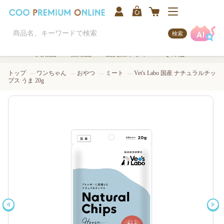
検索
犬用品
猫用品
観賞魚/アクア
その他
トップ
ワンちゃん
おやつ
ミート
Vet's Labo 国産 ナチュラルチッ
プス うま 20g