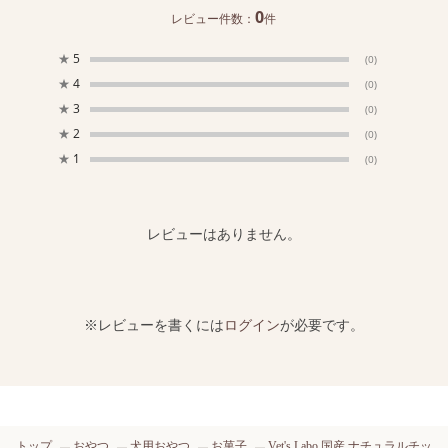
0
レビュー件数：
件
★
5
(0)
★
4
(0)
★
3
(0)
★
2
(0)
★
1
(0)
レビューはありません。
※レビューを書くには
ログイン
が必要です。
トップ
おやつ
犬用おやつ
お菓子
Vet's Labo 国産 ナチュラルチッ