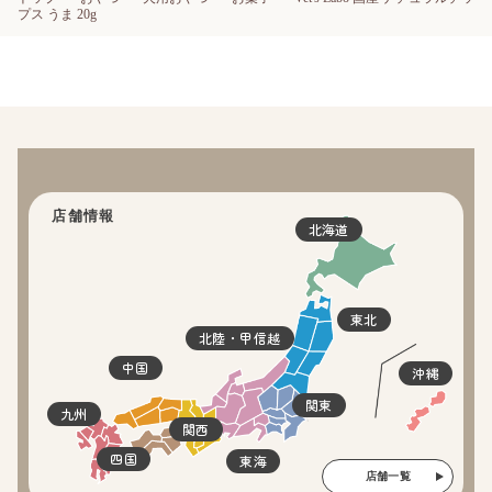
プス うま 20g
店舗情報
北海道
東北
北陸・甲信越
中国
沖縄
関東
九州
関西
四国
東海
店舗一覧