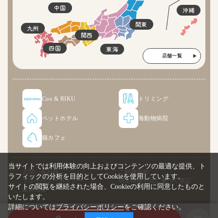
中国
沖縄
関東
九州
関西
四国
東海
店舗一覧
Coo & RIKU
トリミング
ペットホテル
海動物病院
猫カフェ
当サイトでは利用体験の向上およびコンテンツの最適な提供、ト
お問い合わせ
ご利用規約
ラフィックの分析を目的としてCookieを使用しています。
プライバシーポリシー
特定商取引法に基づく表記
サイトの閲覧を継続された場合、Cookieの利用に同意したものと
企業情報
いたします。
詳細については
プライバシーポリシー
をご確認ください。
© COO PREMIUM ONLINE