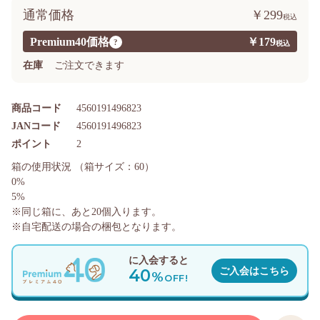
通常価格
￥299
Premium40価格
￥179
?
在庫
ご注文できます
商品コード
4560191496823
JANコード
4560191496823
ポイント
2
箱の使用状況
（箱サイズ：60）
0%
5%
※同じ箱に、あと
20
個入ります。
※自宅配送の場合の梱包となります。
に入会すると
40
ご入会はこちら
%
OFF!