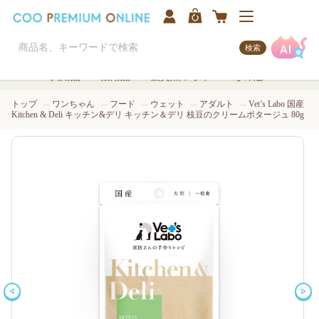
検索
犬用品
猫用品
観賞魚/アクア
その他
トップ
ワンちゃん
フード
ウェット
アダルト
Vet’s Labo 国産
Kitchen & Deli キッチン&デリ キッチン＆デリ 枝豆のクリームポタージュ 80g