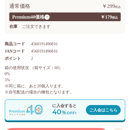
通常価格
￥299
Premium40価格
￥179
?
在庫
ご注文できます
商品コード
4560191496816
JANコード
4560191496816
ポイント
2
箱の使用状況
（箱サイズ：60）
0%
5%
※同じ箱に、あと
20
個入ります。
※自宅配送の場合の梱包となります。
に入会すると
40
ご入会はこちら
%
OFF!