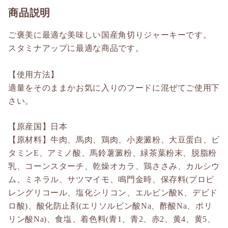
商品説明
ご褒美に最適な美味しい国産角切りジャーキーです。
スタミナアップに最適な商品です。
【使用方法】
適量をそのままかお気に入りのフードに混ぜてご使用下
さい。
【原産国】日本
【原材料】牛肉、馬肉、鶏肉、小麦澱粉、大豆蛋白、ビ
タミンE、アミノ酸、馬鈴薯澱粉、緑茶葉粉末、脱脂粉
乳、コーンスターチ、乾燥オカラ、鶏ささみ、カルシウ
ム、ミネラル、サツマイモ、鳴門金時、保存料(プロピ
レングリコール、塩化シリコン、エルビン酸K、デビド
ロ酸)、酸化防止剤(エリソルビン酸Na、酢酸Na、ポリ
リン酸Na)、食塩、着色料(青1、青2、赤2、黄4、黄5、