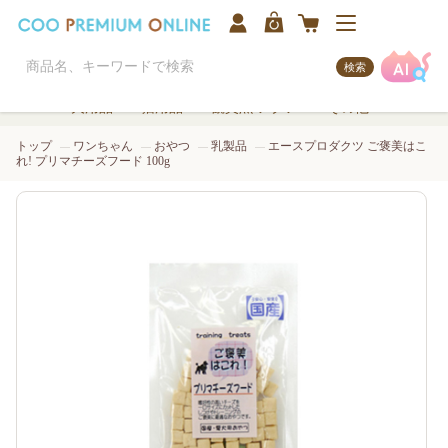
検索
犬用品
猫用品
観賞魚/アクア
その他
トップ
ワンちゃん
おやつ
乳製品
エースプロダクツ ご褒美はこ
れ! プリマチーズフード 100g