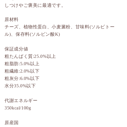
しつけやご褒美に最適です。
原材料
チーズ、植物性蛋白、小麦澱粉、甘味料(ソルビトー
ル)、保存料(ソルビン酸K)
保証成分値
粗たんぱく質:25.0%以上
粗脂肪:5.0%以上
粗繊維:2.0%以下
粗灰分:6.0%以下
水分35.0%以下
代謝エネルギー
350kcal/100g
原産国