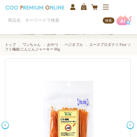
検索
犬用品
猫用品
観賞魚/アクア
その他
トップ
ワンちゃん
おやつ
ベジタブル
エースプロダクツ First ソ
フト極細 にんじんジャーキー 80g