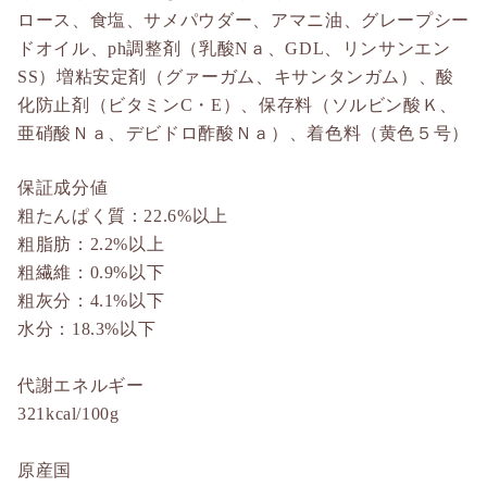
ロース、食塩、サメパウダー、アマニ油、グレープシー
ドオイル、ph調整剤（乳酸Nａ、GDL、リンサンエン
SS）増粘安定剤（グァーガム、キサンタンガム）、酸
化防止剤（ビタミンC・E）、保存料（ソルビン酸Ｋ、
亜硝酸Ｎａ、デビドロ酢酸Ｎａ）、着色料（黄色５号）
保証成分値
粗たんぱく質：22.6%以上
粗脂肪：2.2%以上
粗繊維：0.9%以下
粗灰分：4.1%以下
水分：18.3%以下
代謝エネルギー
321kcal/100g
原産国