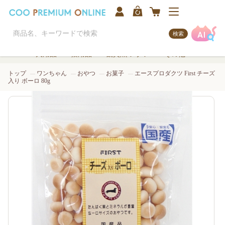
検索
犬用品
猫用品
観賞魚/アクア
その他
トップ
ワンちゃん
おやつ
お菓子
エースプロダクツ First チーズ
入り ボーロ 80g