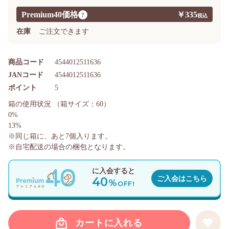
Premium40価格
￥335
?
在庫
ご注文できます
商品コード
4544012511636
JANコード
4544012511636
ポイント
5
箱の使用状況
（箱サイズ：60）
0%
13%
※同じ箱に、あと
7
個入ります。
※自宅配送の場合の梱包となります。
に入会すると
40
ご入会はこちら
%
OFF!
カートに入れる