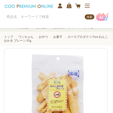
検索
犬用品
猫用品
観賞魚/アクア
その他
トップ
ワンちゃん
おやつ
お菓子
エースプロダクツ First わんこ
おかき プレーン 65g