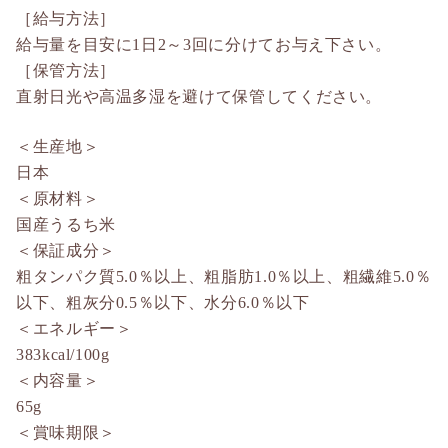
［給与方法］
給与量を目安に1日2～3回に分けてお与え下さい。
［保管方法］
直射日光や高温多湿を避けて保管してください。
＜生産地＞
日本
＜原材料＞
国産うるち米
＜保証成分＞
粗タンパク質5.0％以上、粗脂肪1.0％以上、粗繊維5.0％
以下、粗灰分0.5％以下、水分6.0％以下
＜エネルギー＞
383kcal/100g
＜内容量＞
65g
＜賞味期限＞