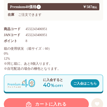
Premium40価格
￥587
?
在庫
ご注文できます
商品コード
4532243406951
JANコード
4532243406951
ポイント
8
箱の使用状況
（箱サイズ：60）
0%
12%
※同じ箱に、あと
8
個入ります。
※自宅配送の場合の梱包となります。
に入会すると
40
ご入会はこちら
%
OFF!
カートに入れる