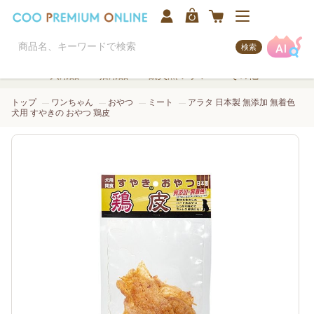
検索
犬用品
猫用品
観賞魚/アクア
その他
トップ
ワンちゃん
おやつ
ミート
アラタ 日本製 無添加 無着色
犬用 すやきの おやつ 鶏皮