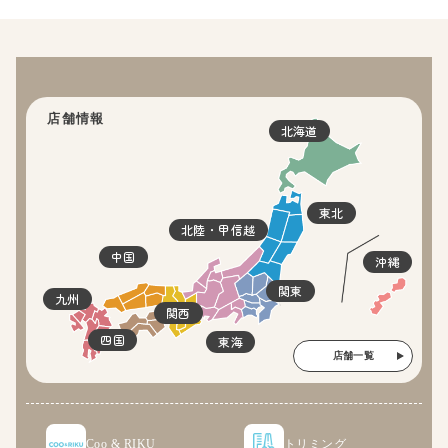
店舗情報
北海道
東北
北陸・甲信越
中国
沖縄
関東
九州
関西
四国
東海
店舗一覧
Coo & RIKU
トリミング